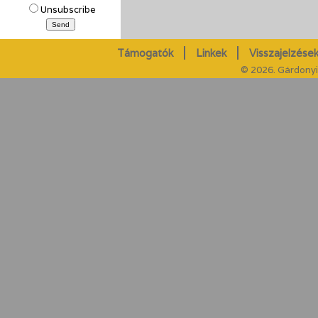
Unsubscribe
Támogatók
Linkek
Visszajelzések
© 2026. Gárdonyi