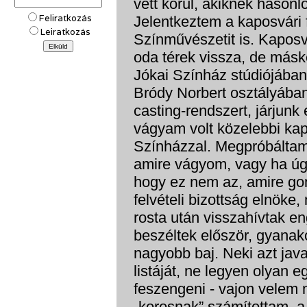
vett körül, akiknek hasonló
Feliratkozás
Jelentkeztem a kaposvári 
Leiratkozás
Színművészetit is. Kaposvá
oda térek vissza, de másk
Jókai Színház stúdiójában
Bródy Norbert osztályában
casting-rendszert, járjunk 
vágyam volt közelebbi kap
Színházzal. Megpróbáltam
amire vágyom, vagy ha úgy
hogy ez nem az, amire gond
felvételi bizottság elnöke, 
rosta után visszahívtak en
beszéltek először, gyanak
nagyobb baj. Neki azt jav
listáját, ne legyen olyan 
feszengeni - vajon velem m
„korosnak” számítottam, a