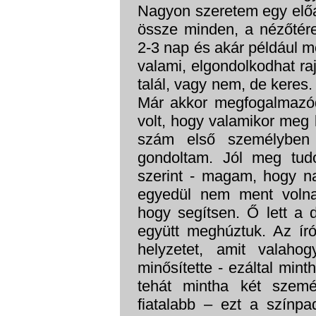
Nagyon szeretem egy előad
össze minden, a nézőtéren
2-3 nap és akár például 
valami, elgondolkodhat ra
talál, vagy nem, de keres.
Már akkor megfogalmazód
volt, hogy valamikor meg 
szám első személyben 
gondoltam. Jól meg tudo
szerint - magam, hogy na
egyedül nem ment volna
hogy segítsen. Ő lett a 
együtt meghúztuk. Az író
helyzetet, amit valahog
minősítette - ezáltal mint
tehát mintha két szemé
fiatalabb – ezt a színpa