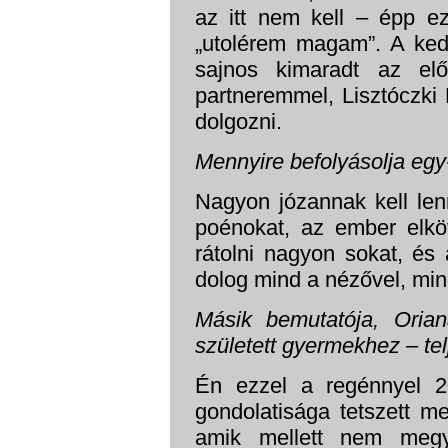
az itt nem kell – épp 
„utolérem magam”. A ke
sajnos kimaradt az elő
partneremmel, Lisztóczki 
dolgozni.
Mennyire befolyásolja eg
Nagyon józannak kell len
poénokat, az ember elköv
rátolni nagyon sokat, és 
dolog mind a nézővel, mi
Másik bemutatója, Oria
született gyermekhez – tel
Én ezzel a regénnyel 
gondolatisága tetszett me
amik mellett nem megy 