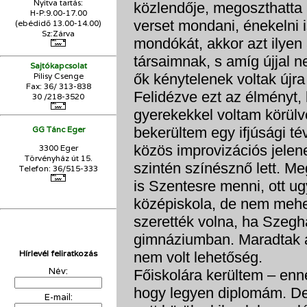
Nyitva tartás:
közlendője, megoszthatta a
H-P:9.00-17.00
verset mondani, énekelni i
(ebédidő 13.00-14.00)
Sz:Zárva
mondókát, akkor azt ilyen
társaimnak, s amíg újjal 
Sajtókapcsolat
ők kénytelenek voltak újra
Pilisy Csenge
Fax: 36/ 313-838
Felidézve ezt az élményt, 
30 /218-3520
gyerekekkel voltam körül
GG Tánc Eger
bekerültem egy ifjúsági té
közös improvizációs jelene
3300 Eger
Törvényház út 15.
szintén színésznő lett. M
Telefon: 36/515-333
is Szentesre menni, ott u
középiskola, de nem mehe
szerették volna, ha Szeg
gimnáziumban. Maradtak 
Hírlevél feliratkozás
nem volt lehetőség.
Név:
Főiskolára kerültem – enn
hogy legyen diplomám. D
E-mail: