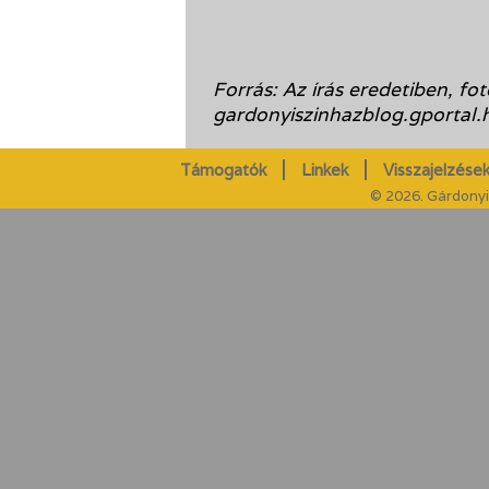
Forrás: Az írás eredetiben, fotó
gardonyiszinhazblog.gportal.h
Támogatók
Linkek
Visszajelzések
© 2026. Gárdonyi