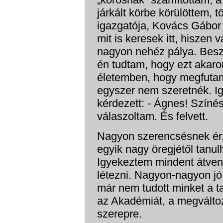
járkált körbe körülöttem, 
igazgatója, Kovács Gábor 
mit is keresek itt, hiszen
nagyon nehéz pálya. Besz
én tudtam, hogy ezt akarom
életemben, hogy megfuta
egyszer nem szeretnék. Igl
kérdezett: - Ágnes! Színés
válaszoltam. És felvett.
Nagyon szerencsésnek ér
egyik nagy öregjétől tanu
Igyekeztem mindent átvenni
létezni. Nagyon-nagyon jó
már nem tudott minket a t
az Akadémiát, a megváltozo
szerepre.