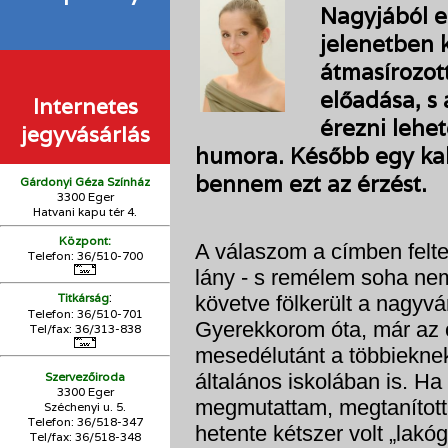
Nagyjából e
jelenetben 
átmasírozott
előadása, s
Internetes
érezni lehe
jegyvásárlás
humora. Később egy kab
bennem ezt az érzést.
Gárdonyi Géza Színház
3300 Eger
Hatvani kapu tér 4.
Központ:
A válaszom a címben felte
Telefon: 36/510-700
lány - s remélem soha nem is
:
Titkárság
követve fölkerült a nagyvá
Telefon: 36/510-701
Gyerekkorom óta, már az 
Tel/fax: 36/313-838
mesedélutánt a többiekne
Szervezőiroda
általános iskolában is. Ha
3300 Eger
megmutattam, megtanított
Széchenyi u. 5.
Telefon: 36/518-347
hetente kétszer volt „lakóg
Tel/fax: 36/
518-348