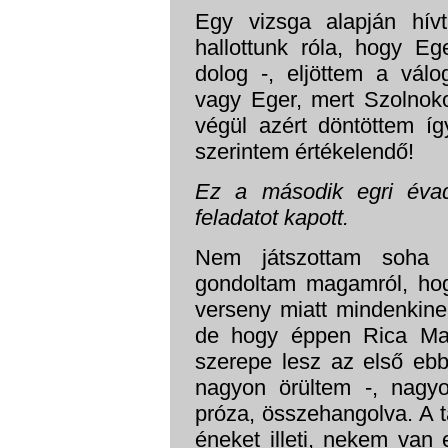
Egy vizsga alapján hív
hallottunk róla, hogy E
dolog -, eljöttem a vál
vagy Eger, mert Szolnokon
végül azért döntöttem így
szerintem értékelendő!
Ez a második egri éva
feladatot kapott.
Nem játszottam soha 
gondoltam magamról, ho
verseny miatt mindenkine
de hogy éppen Rica Mac
szerepe lesz az első ebb
nagyon örültem -, nagy
próza, összehangolva. A 
éneket illeti, nekem van