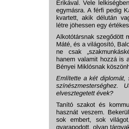
Erikával. Vele lelkiségbe
egymásra. A férfi pedig Ká
kvartett, akik délután v
létre jöhessen egy értéke
Alkotótársnak szegődött 
Máté, és a világosító, Balo
ne csak „szakmunkáskén
hanem valamit hozzá is ad
Bényei Miklósnak köszönh
Említette a két diplomát
színészmesterséghez. U
elvesztegetett évek?
Tanító szakot és kommu
hasznát veszem. Bekerü
sok embert, sok világo
gyarapodott, olyan tárgya