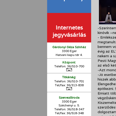
Internetes
-Szerintem
kinövik –n
jegyvásárlás
- Emléksze
megtanulta
bennem vo
Gárdonyi Géza Színház
3300 Eger
évig az EL
Hatvani kapu tér 4.
nekem a s
Pesti Magy
Központ:
az első ké
Telefon: 36/510-700
-Azt mond
-Jó esetb
:
Titkárság
hiszek abb
Telefon: 36/510-701
Elengedhet
Tel/fax: 36/313-838
építkezni.
Emiatt töb
Szervezőiroda
végzősként
3300 Eger
Kiszemelt
Széchenyi u. 5.
szerződést
Telefon: 36/518-347
dolgoztam,
Tel/fax: 36/
518-348