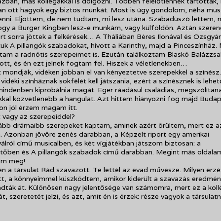
zban, más kollégákkal is dolgozni. Többen felelőtlennek tartottak,
an ott hagyok egy biztos munkát. Most is úgy gondolom, néha mus
enni. Eljöttem, de nem tudtam, mi lesz utána. Szabadúszó lettem,
ogy a Burger Kingben lesz-e munkám, vagy külföldön. Aztán szere
ert sorra jöttek a felkérések… A Tháliában Béres Ilonával és Ozsgyán
uk A pillangók szabadokat, hívott a Karinthy, majd a Pinceszínház. 
am a radnótis szerepeimet is. Ezután találkoztam Blaskó Balázzsal
ott, és én ezt jelnek fogtam fel. Hiszek a véletlenekben…
 mondják, vidéken jobban el van kényeztetve szerepekkel a színész.
 vidéki színháznak sokfélét kell játszania, ezért a színésznek is lehe
indenben kipróbálnia magát. Eger ráadásul családias, megszólítan
kkal közvetlenebb a hangulat. Azt hittem hiányozni fog majd Budap
on jól érzem magam itt.
 vagy az szerepeiddel?
ább drámaibb szerepeket kaptam, aminek azért örültem, mert ez a
. Azonban jövőre zenés darabban, a Képzelt riport egy amerikai
álról című musicalben, és két vígjátékban játszom biztosan: a
tőben és A pillangók szabadok című darabban. Megint más oldala
om meg!
n a társulat Rád szavazott. Te lettél az évad művésze. Milyen érzé
t, a könnyeimmel küszködtem, amikor kiderült a szavazás eredmén
adták át. Különösen nagy jelentősége van számomra, mert ez a kol
t, szeretetét jelzi, és azt, amit én is érzek: része vagyok a társulatn