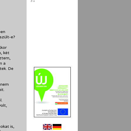
31
ben
szült-e?
kkor
, két
eztem,
m a
tek. De
n nem
it.
l.
olt,
okat is,