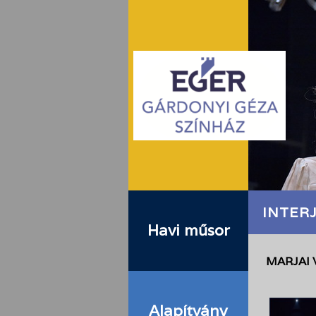
INTER
Havi műsor
MARJAI 
Alapítvány