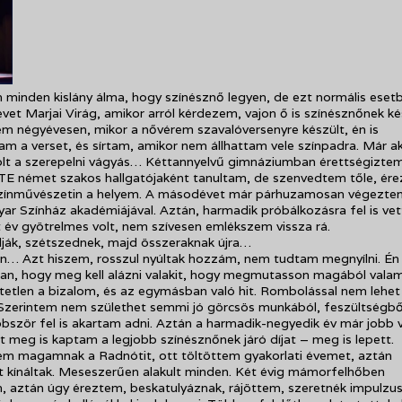
 minden kislány álma, hogy színésznő legyen, de ezt normális eset
evet Marjai Virág, amikor arról kérdezem, vajon ő is színésznőnek ké
m négyévesen, mikor a nővérem szavalóversenyre készült, én is
m a verset, és sírtam, amikor nem állhattam vele színpadra. Már a
lt a szerepelni vágyás… Kéttannyelvű gimnáziumban érettségiztem
TE német szakos hallgatójaként tanultam, de szenvedtem tőle, ér
zínművészetin a helyem. A másodévet már párhuzamosan végezte
ar Színház akadémiájával. Aztán, harmadik próbálkozásra fel is vet
t év gyötrelmes volt, nem szívesen emlékszem vissza rá.
ják, szétszednek, majd összeraknak újra…
en… Azt hiszem, rosszul nyúltak hozzám, nem tudtam megnyílni. É
an, hogy meg kell alázni valakit, hogy megmutasson magából valam
etlen a bizalom, és az egymásban való hit. Rombolással nem lehet
 Szerintem nem születhet semmi jó görcsös munkából, feszültségbő
bször fel is akartam adni. Aztán a harmadik-negyedik év már jobb v
 meg is kaptam a legjobb színésznőnek járó díjat – meg is lepett.
em magamnak a Radnótit, ott töltöttem gyakorlati évemet, aztán
 kínáltak. Meseszerűen alakult minden. Két évig mámorfelhőben
 aztán úgy éreztem, beskatulyáznak, rájöttem, szeretnék impulzus