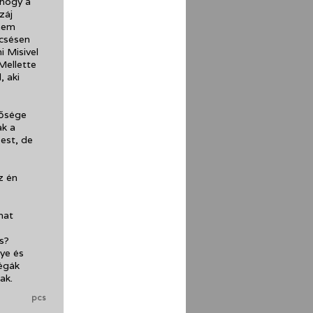
 hogy a
záj
 nem
ncsésen
i Misivel
Mellette
, aki
tősége
ak a
est, de
z én
mat
s?
ye és
légák
ak.
pcs