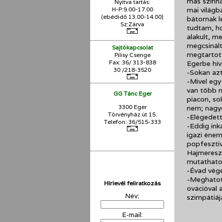
más színhá
Nyitva tartás:
H-P:9.00-17.00
mai világb
(ebédidő 13.00-14.00)
bátornak l
Sz:Zárva
tudtam, h
alakult, m
megcsinált
Sajtókapcsolat
megtartott
Pilisy Csenge
Fax: 36/ 313-838
Egerbe hív
30 /218-3520
-Sokan azt
-Mivel egy
van több m
GG Tánc Eger
piacon, so
3300 Eger
nem; nagy
Törvényház út 15.
-Elégedett
Telefon: 36/515-333
-Eddig ink
igazi énem
popfesztiv
Hajmeresz
mutathat
-Évad végé
-Meghatot
Hírlevél feliratkozás
ovációval 
Név:
szimpátiájá
E-mail: