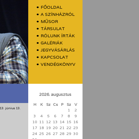
FŐOLDAL
A SZÍNHÁZRÓL
MŰSOR
TÁRSULAT
RÓLUNK ÍRTÁK
GALÉRIÁK
JEGYVÁSÁRLÁS
KAPCSOLAT
VENDÉGKÖNYV
2026. augusztus
H
K
Sz
Cs
P
Sz
V
13. június 13.
1
2
3
4
5
6
7
8
9
10
11
12
13
14
15
16
17
18
19
20
21
22
23
24
25
26
27
28
29
30