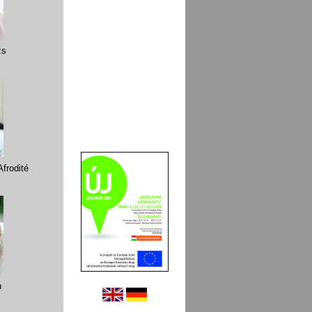
zs
frodité
n