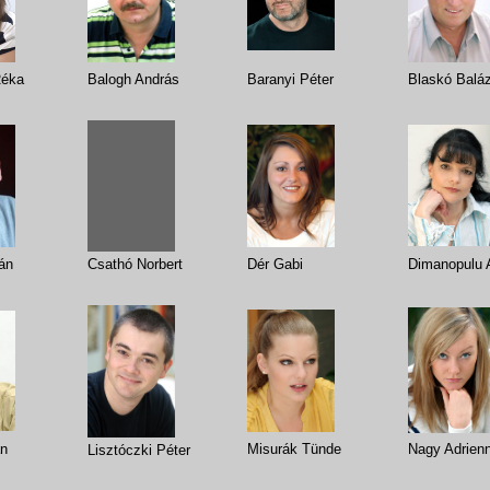
Réka
Balogh András
Baranyi Péter
Blaskó Balá
án
Csathó Norbert
Dér Gabi
Dimanopulu A
án
Misurák Tünde
Nagy Adrien
Lisztóczki Péter