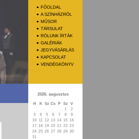
FŐOLDAL
A SZÍNHÁZRÓL
MŰSOR
TÁRSULAT
RÓLUNK ÍRTÁK
GALÉRIÁK
JEGYVÁSÁRLÁS
KAPCSOLAT
VENDÉGKÖNYV
2026. augusztus
H
K
Sz
Cs
P
Sz
V
1
2
3
4
5
6
7
8
9
10
11
12
13
14
15
16
17
18
19
20
21
22
23
24
25
26
27
28
29
30
31