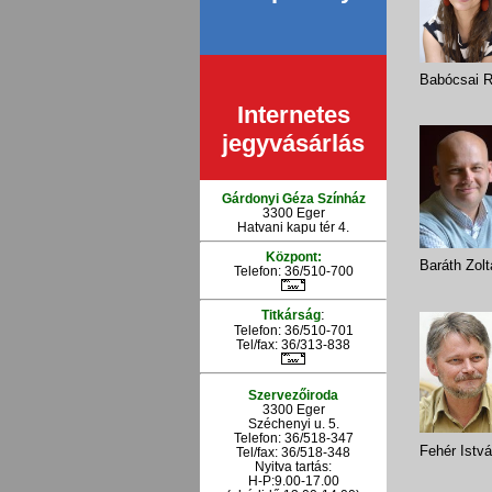
Babócsai 
Internetes
jegyvásárlás
Gárdonyi Géza Színház
3300 Eger
Hatvani kapu tér 4.
Központ:
Baráth Zolt
Telefon: 36/510-700
:
Titkárság
Telefon: 36/510-701
Tel/fax: 36/313-838
Szervezőiroda
3300 Eger
Széchenyi u. 5.
Telefon: 36/518-347
Fehér Istv
Tel/fax: 36/
518-348
Nyitva tartás:
H-P:9.00-17.00