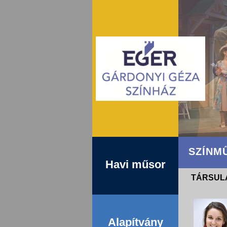
SZÍNM
Havi műsor
TÁRSULA
Alapítvány