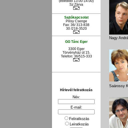
(ebédidő 13.00-14.00)
Sz:Zárva
Sajtókapcsolat
Pilisy Csenge
Fax: 36/ 313-838
30 /218-3520
Nagy Andr
GG Tánc Eger
3300 Eger
Törvényház út 15.
Telefon: 36/515-333
Saárossy K
Hírlevél feliratkozás
Név:
E-mail:
Feliratkozás
Leiratkozás