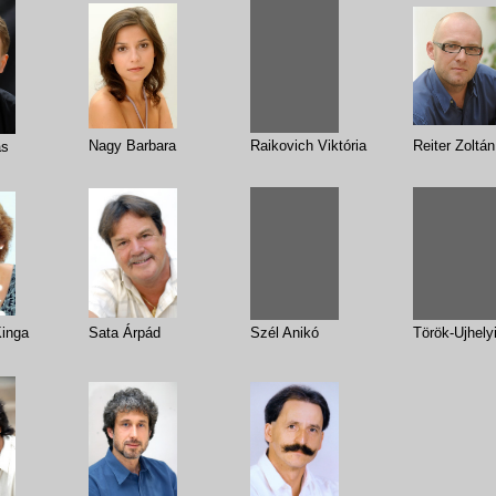
Nagy Barbara
Raikovich Viktória
Reiter Zoltán
ás
inga
Sata Árpád
Szél Anikó
Török-Ujhel