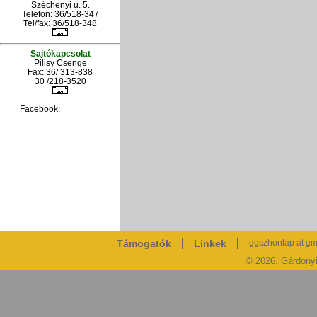
Széchenyi u. 5.
Telefon: 36/518-347
Tel/fax: 36/
518-348
Sajtókapcsolat
Pilisy Csenge
Fax: 36/ 313-838
30 /218-3520
Facebook:
Támogatók
Linkek
ggszhonlap at gm
© 2026. Gárdony