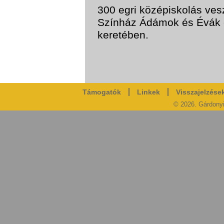
300 egri középiskolás ves
Színház Ádámok és Évák
keretében.
Támogatók
Linkek
Visszajelzése
© 2026. Gárdony