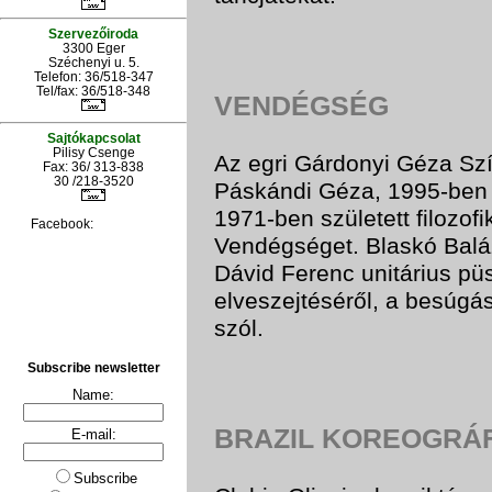
Szervezőiroda
3300 Eger
Széchenyi u. 5.
Telefon: 36/518-347
Tel/fax: 36/
518-348
VENDÉGSÉG
Sajtókapcsolat
Pilisy Csenge
Az egri Gárdonyi Géza Szí
Fax: 36/ 313-838
30 /218-3520
Páskándi Géza, 1995-ben e
1971-ben született filozofi
Facebook:
Vendégséget. Blaskó Balá
Dávid Ferenc unitárius pü
elveszejtéséről, a besúgás
szól.
Subscribe newsletter
Name:
BRAZIL KOREOGRÁ
E-mail:
Subscribe