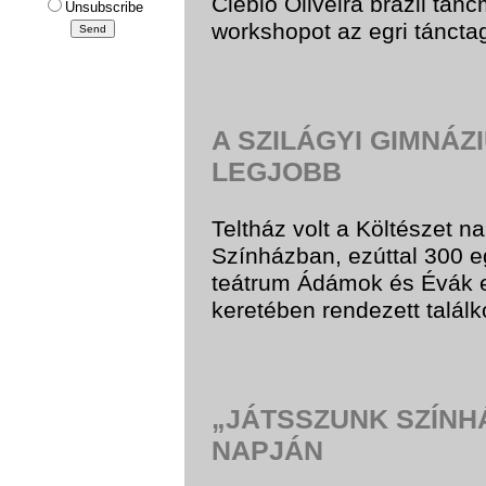
Clebio Oliveira brazil tán
Unsubscribe
workshopot az egri táncta
A SZILÁGYI GIMNÁZ
LEGJOBB
Teltház volt a Költészet 
Színházban, ezúttal 300 eg
teátrum Ádámok és Évák
keretében rendezett talál
„JÁTSSZUNK SZÍNH
NAPJÁN