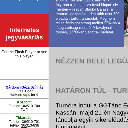
alpolgármestere. Ezt szeretnénk
folytatni a „megtartva továbblépni” elv
mentén – reagált Blaskó Balázs, a
teátrum igazgatója. Idén több mint 300
előadást tartott a társulat. Még nem
teljes feldolgozottság mellett 95%-os a
látogatottsági mutató. A tavalyinál
Internetes
többen, 13700-an váltottak bérletet.
jegyvásárlás
Get the Flash Player
to see
this player.
NÉZZEN BELE LEG
Gárdonyi Géza Színház
HATÁRON TÚL - TU
3300 Eger
Hatvani kapu tér 4.
Központ:
Turnéra indul a GGTánc Eg
Telefon: 36/510-700
Kassán, majd 21-én Nagy
:
Titkárság
táncolja egyik sikerelőadá
Telefon: 36/510-701
táncjátékát.
Tel/fax: 36/313-838