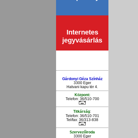
Internetes
jegyvásárlás
Gárdonyi Géza Színház
3300 Eger
Hatvani kapu tér 4.
Központ:
Telefon: 36/510-700
:
Titkárság
Telefon: 36/510-701
Tel/fax: 36/313-838
Szervezőiroda
3300 Eger