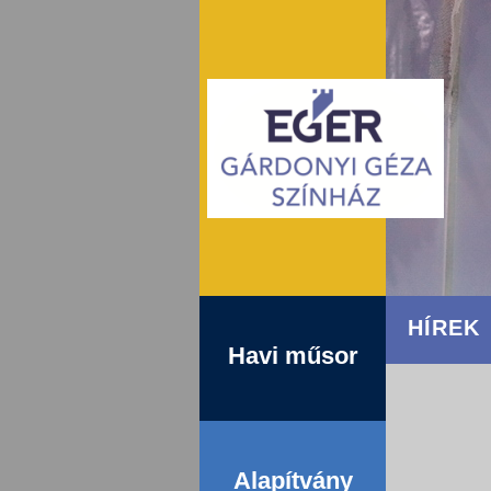
HÍREK
Havi műsor
Alapítvány