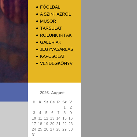
FŐOLDAL
A SZÍNHÁZRÓL
MŰSOR
TÁRSULAT
RÓLUNK ÍRTÁK
GALÉRIÁK
JEGYVÁSÁRLÁS
KAPCSOLAT
VENDÉGKÖNYV
2026. August
H
K
Sz
Cs
P
Sz
V
1
2
3
4
5
6
7
8
9
10
11
12
13
14
15
16
17
18
19
20
21
22
23
24
25
26
27
28
29
30
31