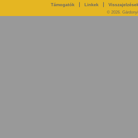
Támogatók
Linkek
Visszajelzése
© 2026. Gárdony