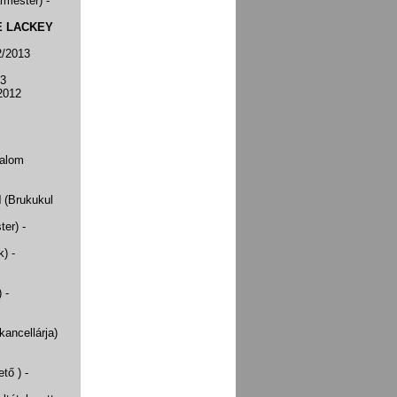
rmester)
-
E LACKEY
2/2013
13
2012
dalom
N
(Brukukul
ster)
-
k)
-
)
-
ancellárja)
ető )
-