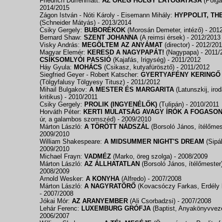
Friedrich Dürrenmatt:
AZ ÖREG HÖLGY LÁTOGATÁSA
(Polgá
2014/2015
Zágon István - Nóti Károly - Eisemann Mihály:
HYPPOLIT, TH
(Schneider Mátyás)
- 2013/2014
Csiky Gergely:
BUBORÉKOK
(Morosán Demeter, intéző)
- 201
Bernard Shaw:
SZENT JOHANNA
(A reimsi érsek)
- 2012/2013
Visky András:
MEGÖLTEM AZ ANYÁMAT
(director)
- 2012/20
Magyar Elemér:
KERESD A NAGYPAPÁT!
(Nagypapa)
- 2011/
CSÍKSOMLYÓI PASSIÓ
(Kajafás, Irigység)
- 2011/2012
Háy Gyula:
MOHÁCS
(Csikasz, kutyafürösztő)
- 2011/2012
Siegfried Geyer - Robert Katscher:
GYERTYAFÉNY KERINGŐ
(Tölgyfalusy Tölgyesy Titusz)
- 2011/2012
Mihail Bulgakov:
A MESTER ÉS MARGARITA
(Latunszkij, iro
kritikus)
- 2010/2011
Csiky Gergely:
PROLIK (INGYENÉLŐK)
(Tulipán)
- 2010/2011
Horváth Péter:
KERTI MULATSÁG AVAGY ÍRÓK A FOGASO
úr, a galambos szomszéd)
- 2009/2010
Márton László:
A TÖRÖTT NÁDSZÁL
(Borsoló János, ítélőme
2009/2010
William Shakespeare:
A MIDSUMMER NIGHT'S DREAM
(Sipá
2009/2010
Michael Frayn:
VADMÉZ
(Marko, öreg szolga)
- 2008/2009
Márton László:
AZ ÁLLHATATLAN
(Borsoló János, ítélőmester
2008/2009
Arnold Wesker:
A KONYHA
(Alfredo)
- 2007/2008
Márton László:
A NAGYRATÖRŐ
(Kovacsóczy Farkas, Erdély k
- 2007/2008
Jókai Mór:
AZ ARANYEMBER
(Ali Csorbadzsi)
- 2007/2008
Lehár Ferenc:
LUXEMBURG GRÓFJA
(Baptist, Anyakönyvvez
2006/2007