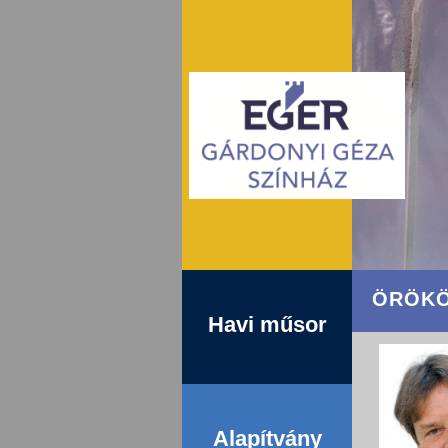
ÖRÖKÖ
Havi műsor
Alapítvány