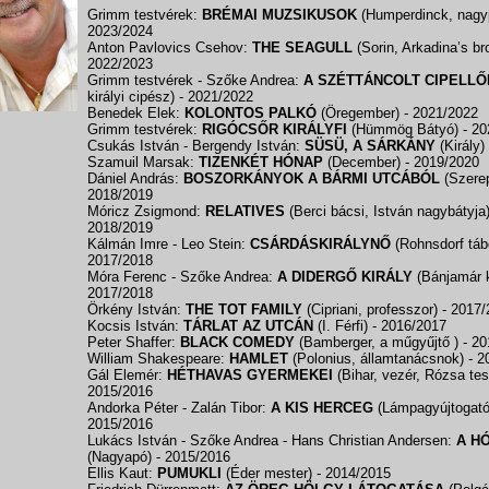
Grimm testvérek:
BRÉMAI MUZSIKUSOK
(Humperdinck, nag
2023/2024
Anton Pavlovics Csehov:
THE SEAGULL
(Sorin, Arkadina’s br
2022/2023
Grimm testvérek - Szőke Andrea:
A SZÉTTÁNCOLT CIPELLŐ
királyi cipész)
- 2021/2022
Benedek Elek:
KOLONTOS PALKÓ
(Öregember)
- 2021/2022
Grimm testvérek:
RIGÓCSŐR KIRÁLYFI
(Hümmög Bátyó)
- 2
Csukás István - Bergendy István:
SÜSÜ, A SÁRKÁNY
(Király)
Szamuil Marsak:
TIZENKÉT HÓNAP
(December)
- 2019/2020
Dániel András:
BOSZORKÁNYOK A BÁRMI UTCÁBÓL
(Szere
2018/2019
Móricz Zsigmond:
RELATIVES
(Berci bácsi, István nagybátyja
2018/2019
Kálmán Imre - Leo Stein:
CSÁRDÁSKIRÁLYNŐ
(Rohnsdorf tá
2017/2018
Móra Ferenc - Szőke Andrea:
A DIDERGŐ KIRÁLY
(Bánjamár k
2017/2018
Örkény István:
THE TOT FAMILY
(Cipriani, professzor)
- 2017
Kocsis István:
TÁRLAT AZ UTCÁN
(I. Férfi)
- 2016/2017
Peter Shaffer:
BLACK COMEDY
(Bamberger, a műgyűjtő )
- 2
William Shakespeare:
HAMLET
(Polonius, államtanácsnok)
- 2
Gál Elemér:
HÉTHAVAS GYERMEKEI
(Bihar, vezér, Rózsa te
2015/2016
Andorka Péter - Zalán Tibor:
A KIS HERCEG
(Lámpagyújtogat
2015/2016
Lukács István - Szőke Andrea - Hans Christian Andersen:
A H
(Nagyapó)
- 2015/2016
Ellis Kaut:
PUMUKLI
(Éder mester)
- 2014/2015