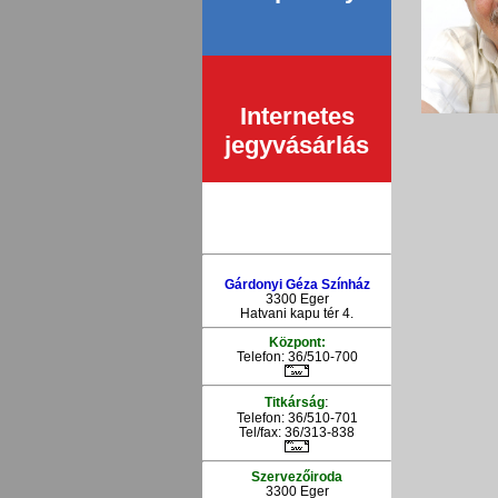
Internetes
jegyvásárlás
Gárdonyi Géza Színház
3300 Eger
Hatvani kapu tér 4.
Központ:
Telefon: 36/510-700
:
Titkárság
Telefon: 36/510-701
Tel/fax: 36/313-838
Szervezőiroda
3300 Eger