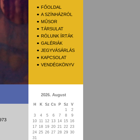
FŐOLDAL
A SZÍNHÁZRÓL
MŰSOR
TÁRSULAT
RÓLUNK ÍRTÁK
GALÉRIÁK
JEGYVÁSÁRLÁS
KAPCSOLAT
VENDÉGKÖNYV
2026. August
H
K
Sz
Cs
P
Sz
V
1
2
3
4
5
6
7
8
9
973
10
11
12
13
14
15
16
17
18
19
20
21
22
23
24
25
26
27
28
29
30
31