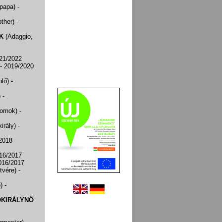
ypapa)
-
other)
-
K
(Adaggio,
021/2022
- 2019/2020
plő)
-
)
-
bornok)
-
irály)
-
/2018
016/2017
016/2017
stvére)
-
ó)
-
ÓKIRÁLYNŐ