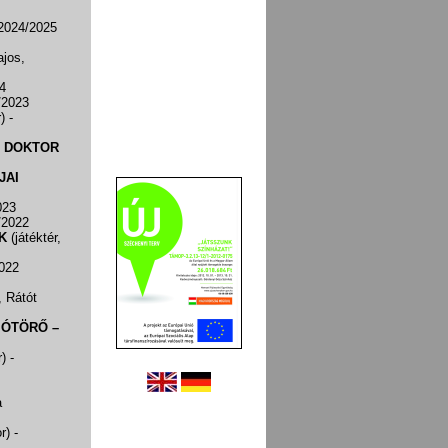
 2024/2025
ajos,
4
/2023
r)
-
— DOKTOR
JAI
023
/2022
K
(játéktér,
2022
 Rátót
IÓTÖRŐ –
r)
-
a
or)
-