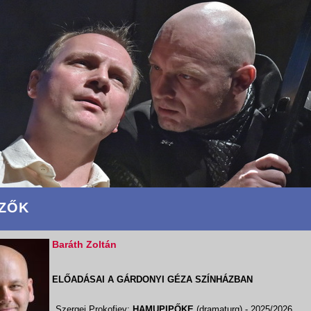
ZŐK
Baráth Zoltán
ELŐADÁSAI A GÁRDONYI GÉZA SZÍNHÁZBAN
Szergej Prokofjev:
HAMUPIPŐKE
(dramaturg)
- 2025/2026