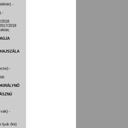
átéktér)
-
r)
-
7/2018
 2017/2018
téktér,
VAGJA
HAJSZÁLA
ector)
-
ött
ÓKIRÁLYNŐ
VÁSZNÚ
 vak)
-
e lyuk őre)