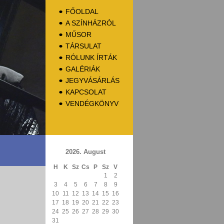
FŐOLDAL
A SZÍNHÁZRÓL
MŰSOR
TÁRSULAT
RÓLUNK ÍRTÁK
GALÉRIÁK
JEGYVÁSÁRLÁS
KAPCSOLAT
VENDÉGKÖNYV
2026. August
H
K
Sz
Cs
P
Sz
V
1
2
3
4
5
6
7
8
9
10
11
12
13
14
15
16
17
18
19
20
21
22
23
24
25
26
27
28
29
30
31