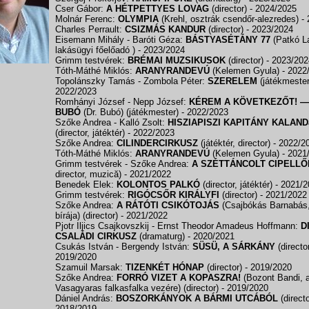
Cser Gábor:
A HÉTPETTYES LOVAG
(director)
- 2024/2025
Molnár Ferenc:
OLYMPIA
(Krehl, osztrák csendőr-alezredes)
-
Charles Perrault:
CSIZMÁS KANDUR
(director)
- 2023/2024
Eisemann Mihály - Baróti Géza:
BÁSTYASÉTÁNY 77
(Patkó L
lakásügyi főelőadó )
- 2023/2024
Grimm testvérek:
BRÉMAI MUZSIKUSOK
(director)
- 2023/202
Tóth-Máthé Miklós:
ARANYRANDEVÚ
(Kelemen Gyula)
- 2022
Topolánszky Tamás - Zombola Péter:
SZERELEM
(játékmeste
2022/2023
Romhányi József - Nepp József:
KÉREM A KÖVETKEZŐT! 
BUBÓ
(Dr. Bubó) (játékmester)
- 2022/2023
Szőke Andrea - Kalló Zsolt:
HISZIAPISZI KAPITÁNY KALAND
(director, játéktér)
- 2022/2023
Szőke Andrea:
CILINDERCIRKUSZ
(játéktér, director)
- 2022/2
Tóth-Máthé Miklós:
ARANYRANDEVÚ
(Kelemen Gyula)
- 2021
Grimm testvérek - Szőke Andrea:
A SZÉTTÁNCOLT CIPELLŐ
director, muzică)
- 2021/2022
Benedek Elek:
KOLONTOS PALKÓ
(director, játéktér)
- 2021/
Grimm testvérek:
RIGÓCSŐR KIRÁLYFI
(director)
- 2021/2022
Szőke Andrea:
A RÁTÓTI CSIKÓTOJÁS
(Csajbókás Barnabás,
bírája) (director)
- 2021/2022
Pjotr Iljics Csajkovszkij - Ernst Theodor Amadeus Hoffmann:
D
CSALÁDI CIRKUSZ
(dramaturg)
- 2020/2021
Csukás István - Bergendy István:
SÜSÜ, A SÁRKÁNY
(directo
2019/2020
Szamuil Marsak:
TIZENKÉT HÓNAP
(director)
- 2019/2020
Szőke Andrea:
FORRÓ VIZET A KOPASZRA!
(Bozont Bandi, 
Vasagyaras falkasfalka vezére) (director)
- 2019/2020
Dániel András:
BOSZORKÁNYOK A BÁRMI UTCÁBÓL
(direct
2018/2019