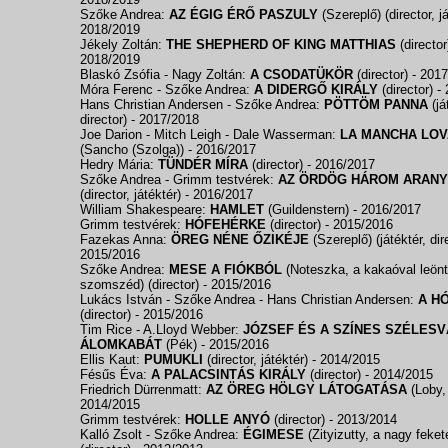
Szőke Andrea:
AZ ÉGIG ÉRŐ PASZULY
(Szereplő) (director, j
2018/2019
Jékely Zoltán:
THE SHEPHERD OF KING MATTHIAS
(directo
2018/2019
Blaskó Zsófia - Nagy Zoltán:
A CSODATÜKÖR
(director)
- 201
Móra Ferenc - Szőke Andrea:
A DIDERGŐ KIRÁLY
(director)
-
Hans Christian Andersen - Szőke Andrea:
PÖTTÖM PANNA
(já
director)
- 2017/2018
Joe Darion - Mitch Leigh - Dale Wasserman:
LA MANCHA LO
(Sancho (Szolga))
- 2016/2017
Hedry Mária:
TÜNDÉR MÍRA
(director)
- 2016/2017
Szőke Andrea - Grimm testvérek:
AZ ÖRDÖG HÁROM ARANY
(director, játéktér)
- 2016/2017
William Shakespeare:
HAMLET
(Guildenstern)
- 2016/2017
Grimm testvérek:
HÓFEHÉRKE
(director)
- 2015/2016
Fazekas Anna:
ÖREG NÉNE ŐZIKÉJE
(Szereplő) (játéktér, dir
2015/2016
Szőke Andrea:
MESE A FIÓKBÓL
(Noteszka, a kakaóval leönt
szomszéd) (director)
- 2015/2016
Lukács István - Szőke Andrea - Hans Christian Andersen:
A H
(director)
- 2015/2016
Tim Rice - A.Lloyd Webber:
JÓZSEF ÉS A SZÍNES SZÉLES
ÁLOMKABÁT
(Pék)
- 2015/2016
Ellis Kaut:
PUMUKLI
(director, játéktér)
- 2014/2015
Fésűs Éva:
A PALACSINTÁS KIRÁLY
(director)
- 2014/2015
Friedrich Dürrenmatt:
AZ ÖREG HÖLGY LÁTOGATÁSA
(Loby,
2014/2015
Grimm testvérek:
HOLLE ANYÓ
(director)
- 2013/2014
Kalló Zsolt - Szőke Andrea:
ÉGIMESE
(Zityizutty, a nagy feket