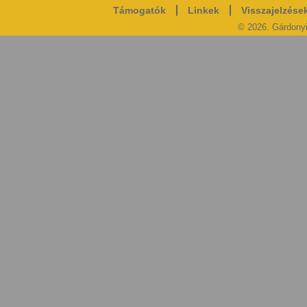
Támogatók
Linkek
Visszajelzése
© 2026. Gárdony