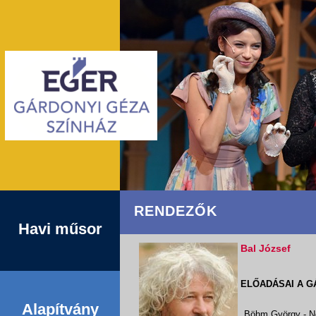
RENDEZŐK
Havi műsor
Bal József
ELŐADÁSAI A G
Alapítvány
Böhm György - Ne