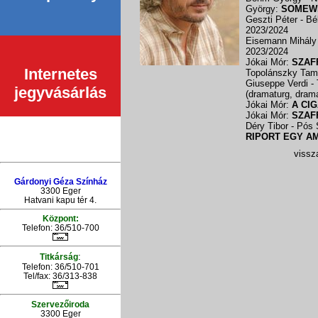
György:
SOMEWH
Geszti Péter - B
2023/2024
Eisemann Mihály 
2023/2024
Jókai Mór:
SZAF
Internetes
Topolánszky Ta
Giuseppe Verdi -
jegyvásárlás
(dramaturg, dram
Jókai Mór:
A CI
Jókai Mór:
SZAF
Déry Tibor - Pós
RIPORT EGY A
vissza
Gárdonyi Géza Színház
3300 Eger
Hatvani kapu tér 4.
Központ:
Telefon: 36/510-700
:
Titkárság
Telefon: 36/510-701
Tel/fax: 36/313-838
Szervezőiroda
3300 Eger