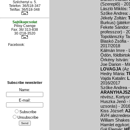
Széchenyi u. 5.
(Szereplő)
- 20
Telefon: 36/518-347
László Miklós:
Tel/fax: 36/
518-348
Szőke Andrea:
Jékely Zoltán:
Sajtókapcsolat
Burkus) (játék
Pilisy Csenge
Fekete Sándor
Fax: 36/ 313-838
professzor)
- 2
30 /218-3520
Topolánszky T
Blaskó Zsófia -
Facebook:
2017/2018
Kálmán Imre - 
Ödön, földbirto
Örkény István:
Joe Darion - M
LOVAGJA
(Az 
Hedry Mária:
T
Vajda Katalin:
L
2016/2017
Subscribe newsletter
Szőke Andrea -
Name:
ARANYHAJS
révész, Kortyo
E-mail:
Huszka Jenő - 
uzsorás)
- 201
Kiss József:
A
Subscribe
ÁVH alezredese
Unsubscribe
William Shake
Hamlet egykori 
Gál Elemér:
HÉ