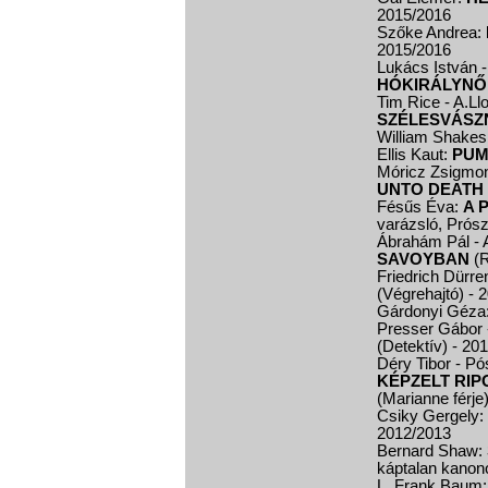
2015/2016
Szőke Andrea:
2015/2016
Lukács István 
HÓKIRÁLYNŐ
Tim Rice - A.L
SZÉLESVÁSZ
William Shake
Ellis Kaut:
PUM
Móricz Zsigmon
UNTO DEATH
Fésűs Éva:
A 
varázsló, Prós
Ábrahám Pál - A
SAVOYBAN
(R
Friedrich Dürr
(Végrehajtó)
- 
Gárdonyi Géza
Presser Gábor 
(Detektív)
- 20
Déry Tibor - P
KÉPZELT RIP
(Marianne férje
Csiky Gergely:
2012/2013
Bernard Shaw:
káptalan kanon
L. Frank Baum