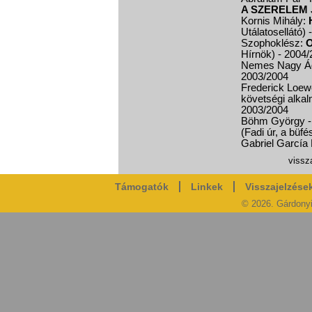
A SZERELEM
Kornis Mihály:
Utálatosellátó)
Szophoklész:
O
Hírnök)
- 2004/
Nemes Nagy Ág
2003/2004
Frederick Loew
követségi alkal
2003/2004
Böhm György -
(Fadi úr, a büfé
Gabriel García
vissza
Támogatók
Linkek
Visszajelzése
© 2026. Gárdony