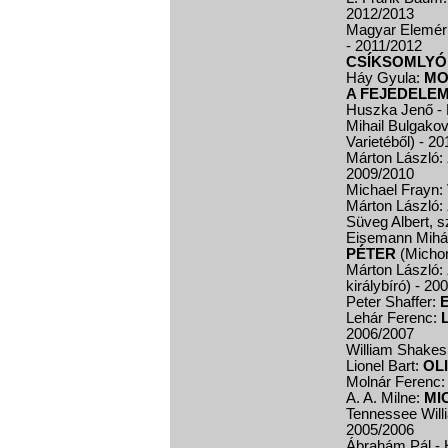
2012/2013
Magyar Elemér
- 2011/2012
CSÍKSOMLYÓI
Háy Gyula:
MO
A FEJEDELE
Huszka Jenő - 
Mihail Bulgako
Varietéből)
- 20
Márton László:
2009/2010
Michael Frayn:
Márton László:
Süveg Albert, s
Eisemann Mihál
PÉTER
(Michon
Márton László:
királybíró)
- 20
Peter Shaffer:
Lehár Ferenc:
2006/2007
William Shake
Lionel Bart:
OL
Molnár Ferenc
A. A. Milne:
MI
Tennessee Will
2005/2006
Ábrahám Pál - H