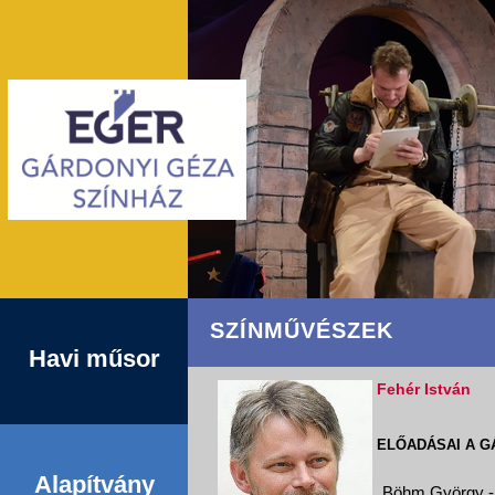
SZÍNMŰVÉSZEK
Havi műsor
Fehér István
ELŐADÁSAI A G
Alapítvány
Böhm György - 