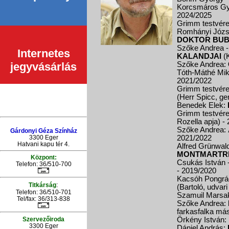
Korcsmáros G
2024/2025
Grimm testvér
Romhányi Józs
DOKTOR BU
Szőke Andrea - 
Internetes
KALANDJAI
(K
jegyvásárlás
Szőke Andrea:
Tóth-Máthé Mik
2021/2022
Grimm testvére
(Herr Spicc, ge
Benedek Elek:
Grimm testvér
Rozella apja)
-
Szőke Andrea:
Gárdonyi Géza Színház
3300 Eger
2021/2022
Hatvani kapu tér 4.
Alfred Grünwal
MONTMARTRE
Központ:
Csukás István 
Telefon: 36/510-700
- 2019/2020
Kacsóh Pongrác
:
Titkárság
(Bartoló, udvar
Telefon: 36/510-701
Szamuil Marsa
Tel/fax: 36/313-838
Szőke Andrea:
farkasfalka más
Szervezőiroda
Örkény István:
3300 Eger
Dániel András: