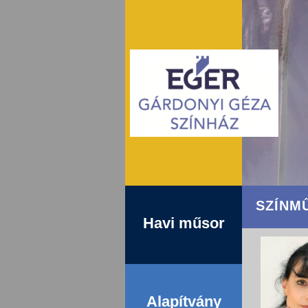
SZÍNM
Havi műsor
Alapítvány