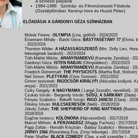
a színészi pályával
1984-1988 Színház- és Filmművészeti Főiskola
(Osztályfőnökei: Kerényi Imre és Huszti Péter)
ELŐADÁSAI A GÁRDONYI GÉZA SZÍNHÁZBAN
Molnár Ferenc:
OLYMPIA
(Lina, grófnő)
- 2024/2025
Eisemann Mihály - Baróti Géza:
BÁSTYASÉTÁNY 77
(Elvira, 
- 2023/2024
Thornton Wilder:
A HÁZASSÁGSZERZŐ
(Mrs. Dolly Levi, Hora
feleségének barátnőI)
- 2023/2024
Tóth-Máthé Miklós:
ARANYRANDEVÚ
(Kamarás Zenóbia)
- 20
Gárdonyi Géza:
ISTEN RABJAI
(Olimpiádesz)
- 2022/2023
Tóth-Máthé Miklós:
ARANYRANDEVÚ
(Kamarás Zenóbia)
- 20
Friedrich Dürrenmatt:
THE PHYSICISTS
(Martha Boll, főnővér)
Neil Simon:
PLETYKÁK
(Chris Gorman)
- 2021/2022
Grimm testvérek:
RIGÓCSŐR KIRÁLYFI
(Akkuráta királyné, K
anyja)
- 2021/2022
Csiky Gergely:
A NAGYMAMA
( Langó Szerafin, nevelőnő)
- 2
Csukás István - Bergendy István:
SÜSÜ, A SÁRKÁNY
(Dada)
Fényes Szabolcs - Békeffi István:
RIGÓ JANCSI
(Clara)
- 201
Örkény István:
KULCSKERESŐK
(Nelli)
- 2018/2019
Jékely Zoltán:
THE SHEPHERD OF KING MATTHIAS
(Beatrix
2018/2019
Eugčne Ionesco:
KÜLÖNÓRA
(Házvezetőnő)
- 2017/2018
Marcel Mithois:
A FÉRJVADÁSZ
(Maggy Fuchois)
- 2017/2018
Papp Zoltán - Horváth Krisztián - Balásy Szabolcs - Moravetz 
ZRÍNYI 1566
(Rosenberg Éva, Zrínyi felesége)
- 2017/2018
Peter Shaffer:
BLACK COMEDY
(Clea, a volt szeretője )
- 201