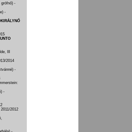
 grófnő)
-
ge)
-
ÓKIRÁLYNŐ
015
 UNTO
de, Ill
013/2014
stvánné)
-
3
mmerstein:
i)
-
12
- 2011/2012
é,
orbála)
-