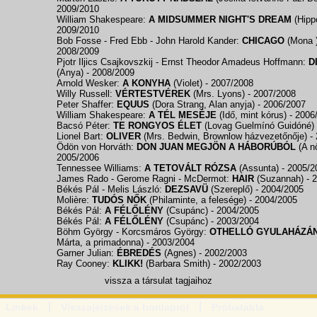
2009/2010
William Shakespeare:
A MIDSUMMER NIGHT'S DREAM
(Hipp
2009/2010
Bob Fosse - Fred Ebb - John Harold Kander:
CHICAGO
(Mona 
2008/2009
Pjotr Iljics Csajkovszkij - Ernst Theodor Amadeus Hoffmann:
D
(Anya)
- 2008/2009
Arnold Wesker:
A KONYHA
(Violet)
- 2007/2008
Willy Russell:
VÉRTESTVÉREK
(Mrs. Lyons)
- 2007/2008
Peter Shaffer:
EQUUS
(Dora Strang, Alan anyja)
- 2006/2007
William Shakespeare:
A TÉL MESÉJE
(Idő, mint kórus)
- 2006
Bacsó Péter:
TE RONGYOS ÉLET
(Lovag Guelmínó Guidóné)
Lionel Bart:
OLIVER
(Mrs. Bedwin, Brownlow házvezetőnője)
-
Ödön von Horváth:
DON JUAN MEGJÖN A HÁBORÚBÓL
(A n
2005/2006
Tennessee Williams:
A TETOVÁLT RÓZSA
(Assunta)
- 2005/2
James Rado - Gerome Ragni - McDermot:
HAIR
(Suzannah)
- 
Békés Pál - Melis László:
DEZSAVÜ
(Szereplő)
- 2004/2005
Molière:
TUDÓS NŐK
(Philaminte, a felesége)
- 2004/2005
Békés Pál:
A FÉLŐLÉNY
(Csupánc)
- 2004/2005
Békés Pál:
A FÉLŐLÉNY
(Csupánc)
- 2003/2004
Böhm György - Korcsmáros György:
OTHELLÓ GYULAHÁZÁ
Márta, a primadonna)
- 2003/2004
Garner Julian:
ÉBREDÉS
(Agnes)
- 2002/2003
Ray Cooney:
KLIKK!
(Barbara Smith)
- 2002/2003
vissza a társulat tagjaihoz
Linkek
Visszajelzések a honlapról
Próbatábla