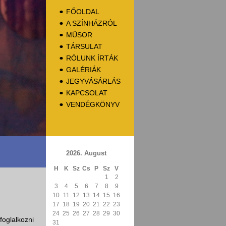
FŐOLDAL
A SZÍNHÁZRÓL
MŰSOR
TÁRSULAT
RÓLUNK ÍRTÁK
GALÉRIÁK
JEGYVÁSÁRLÁS
KAPCSOLAT
VENDÉGKÖNYV
2026. August
H
K
Sz
Cs
P
Sz
V
1
2
3
4
5
6
7
8
9
10
11
12
13
14
15
16
17
18
19
20
21
22
23
24
25
26
27
28
29
30
oglalkozni
31