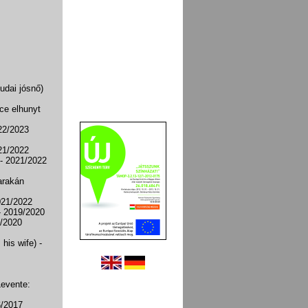
budai jósnő)
ce elhunyt
22/2023
21/2022
- 2021/2022
arakán
021/2022
- 2019/2020
9/2020
, his wife)
-
Levente:
6/2017