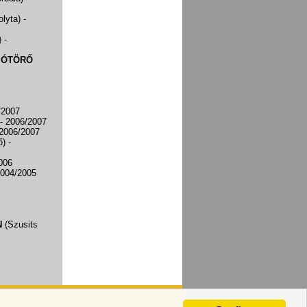
olyta)
-
)
-
IÓTÖRŐ
/2007
- 2006/2007
 2006/2007
ő)
-
006
2004/2005
N
(Szusits