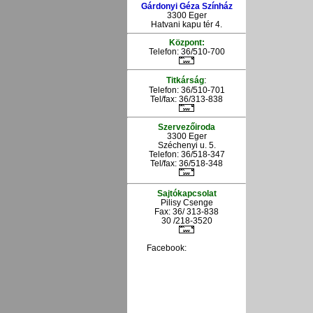
Gárdonyi Géza Színház
3300 Eger
Hatvani kapu tér 4.
Központ:
Telefon: 36/510-700
:
Titkárság
Telefon: 36/510-701
Tel/fax: 36/313-838
Szervezőiroda
3300 Eger
Széchenyi u. 5.
Telefon: 36/518-347
Tel/fax: 36/
518-348
Sajtókapcsolat
Pilisy Csenge
Fax: 36/ 313-838
30 /218-3520
Facebook: