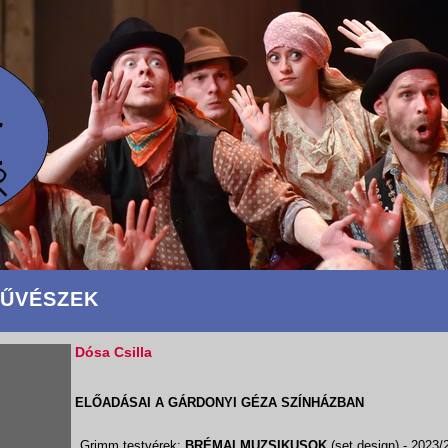
ŰVÉSZEK
Dósa Csilla
ELŐADÁSAI A GÁRDONYI GÉZA SZÍNHÁZBAN
Grimm testvérek:
BRÉMAI MUZSIKUSOK
(set design)
- 2023/