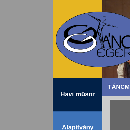
TÁNCM
Havi műsor
Alapítvány