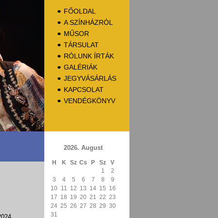
FŐOLDAL
A SZÍNHÁZRÓL
MŰSOR
TÁRSULAT
RÓLUNK ÍRTÁK
GALÉRIÁK
JEGYVÁSÁRLÁS
KAPCSOLAT
VENDÉGKÖNYV
2026. August
H
K
Sz
Cs
P
Sz
V
1
2
3
4
5
6
7
8
9
10
11
12
13
14
15
16
17
18
19
20
21
22
23
24
25
26
27
28
29
30
31
2024