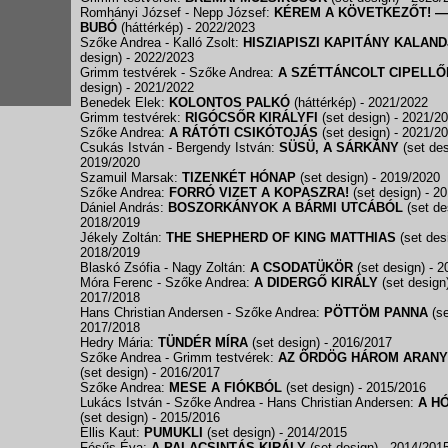
Romhányi József - Nepp József:
KÉREM A KÖVETKEZŐT! 
BUBÓ
(háttérkép)
- 2022/2023
Szőke Andrea - Kalló Zsolt:
HISZIAPISZI KAPITÁNY KALAND
design)
- 2022/2023
Grimm testvérek - Szőke Andrea:
A SZÉTTÁNCOLT CIPELLŐ
design)
- 2021/2022
Benedek Elek:
KOLONTOS PALKÓ
(háttérkép)
- 2021/2022
Grimm testvérek:
RIGÓCSŐR KIRÁLYFI
(set design)
- 2021/2
Szőke Andrea:
A RÁTÓTI CSIKÓTOJÁS
(set design)
- 2021/2
Csukás István - Bergendy István:
SÜSÜ, A SÁRKÁNY
(set de
2019/2020
Szamuil Marsak:
TIZENKÉT HÓNAP
(set design)
- 2019/2020
Szőke Andrea:
FORRÓ VIZET A KOPASZRA!
(set design)
- 2
Dániel András:
BOSZORKÁNYOK A BÁRMI UTCÁBÓL
(set de
2018/2019
Jékely Zoltán:
THE SHEPHERD OF KING MATTHIAS
(set des
2018/2019
Blaskó Zsófia - Nagy Zoltán:
A CSODATÜKÖR
(set design)
- 2
Móra Ferenc - Szőke Andrea:
A DIDERGŐ KIRÁLY
(set design
2017/2018
Hans Christian Andersen - Szőke Andrea:
PÖTTÖM PANNA
(se
2017/2018
Hedry Mária:
TÜNDÉR MÍRA
(set design)
- 2016/2017
Szőke Andrea - Grimm testvérek:
AZ ÖRDÖG HÁROM ARANY
(set design)
- 2016/2017
Szőke Andrea:
MESE A FIÓKBÓL
(set design)
- 2015/2016
Lukács István - Szőke Andrea - Hans Christian Andersen:
A H
(set design)
- 2015/2016
Ellis Kaut:
PUMUKLI
(set design)
- 2014/2015
Fésűs Éva:
A PALACSINTÁS KIRÁLY
(set design)
- 2014/201