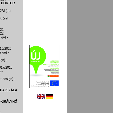
— DOKTOR
JAI
(set
K
(set
022
022
sign)
-
019/2020
sign)
-
ign)
-
017/2018
)
-
t design)
-
HAJSZÁLA
ÓKIRÁLYNŐ
5