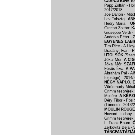
CARNATIONS A
Papp Zoltán - Ho
2017/2018
Joe Darion - Mit
Lev Tolsztoj:
AN
Hedry Mária:
TÜ
Grecsó Zoltán:
K
Giuseppe Verdi -
Andorka Péter - Z
EGYENES LABI
Tim Rice - A.Llo
Bradányi Iván - P
UTOLSÓK
(Szer
Jókai Mór:
A CI
Jókai Mór:
SZAF
Fésűs Éva:
A PA
Ábrahám Pál - Al
felesége)
- 2014/
NÉGY NAPLÓ, 
Vörösmarty Mihá
Grimm testvérek
Molière:
A KÉPZ
Déry Tibor - Pós
(Táncos)
- 2013/
MOULIN ROUGE
Howard Lindsay -
Grimm testvérek
L. Frank Baum:
Ó
Zerkovitz Béla - 
TÁNCFANTÁZIÁ