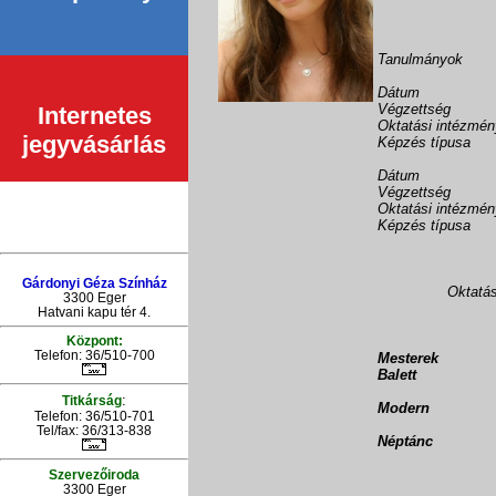
Tanulmányok
Dátum
Végzettség
Internetes
Oktatási intézmé
jegyvásárlás
Képzés típusa
Dátum
Végzettség
Oktatási intézmé
Képzés típusa
Gárdonyi Géza Színház
Oktatá
3300 Eger
Hatvani kapu tér 4.
Központ:
Telefon: 36/510-700
Mesterek
Balett
:
Titkárság
Modern
Telefon: 36/510-701
Tel/fax: 36/313-838
Néptánc
Szervezőiroda
3300 Eger