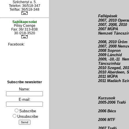
Széchenyi u. 5.
Telefon: 36/518-347
Tel/fax: 36/
518-348
Fellépések
2007, 2010 Opera
Sajtókapcsolat
2007, 2008, 2010
Pilisy Csenge
2007 MÜPA
Fax: 36/ 313-838
30 /218-3520
Nemzeti Táncszí
2008, 2010 Üröm
Facebook:
2007, 2008 Nemz
2008 Sopron
2009 Lánchíd
2009, -10,-11 Ne
Táncszínház
2010 Szeged, 20
2010 Aberdeen, 
2011 MÜPA
2011 Madách Szí
Subscribe newsletter
Name:
Kurzusok
E-mail:
2005-2006 Trafó
2006 Bécs
Subscribe
Unsubscribe
2006 MTF
2007 Trafó