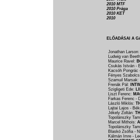
2010 MTF
2010 Prága
2010 KET
2010
ELŐADÁSAI A G
Jonathan Larson
Ludwig van Beet
Maurice Ravel:
B
Csukás István - 
Kacsóh Pongrác -
Fényes Szabolcs 
Szamuil Marsak:
Frenák Pál:
INTI
Szigligeti Ede:
L
Liszt Ferenc:
MA
Farkas Ferenc -
László Miklós:
T
Lajtai Lajos - Bék
Jékely Zoltán:
T
Topolánszky Ta
Marcel Mithois:
A
Topolánszky Ta
Blaskó Zsófia - 
Kálmán Imre - Le