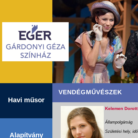
VENDÉGMŰVÉSZEK
Havi műsor
Kelemen Dorott
Állampolgárság
Születési hely, idő
Alapítvány