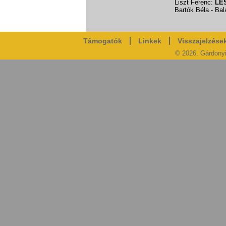
Liszt Ferenc:
LE
Bartók Béla - Ba
Támogatók
Linkek
Visszajelzése
© 2026. Gárdony