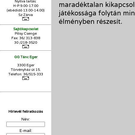
Nyitva tartás:
maradéktalan kikapcsol
H-P:9.00-17.00
(ebédidő 13.00-14.00)
játékossága folytán mind
Sz:Zárva
élményben részesít.
Sajtókapcsolat
Pilisy Csenge
Fax: 36/ 313-838
30 /218-3520
GG Tánc Eger
3300 Eger
Törvényház út 15.
Telefon: 36/515-333
Hírlevél feliratkozás
Név:
E-mail: