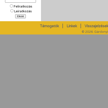
Feliratkozás
Leiratkozás
Támogatók
Linkek
Visszajelzések
© 2026. Gárdonyi