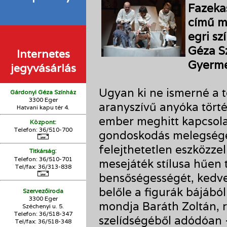
Fazeka
című m
egri sz
Géza S
Internetes
Gyerme
jegyvásárlás
Ugyan ki ne ismerné a t
Gárdonyi Géza Színház
3300 Eger
aranyszívű anyóka törté
Hatvani kapu tér 4.
ember meghitt kapcsolat
Központ:
Telefon: 36/510-700
gondoskodás melegségé
felejthetetlen eszközzel
:
Titkárság
Telefon: 36/510-701
mesejáték stílusa hűen t
Tel/fax: 36/313-838
bensőségességét, kedve
belőle a figurák bájáb
Szervezőiroda
3300 Eger
mondja Baráth Zoltán, 
Széchenyi u. 5.
Telefon: 36/518-347
szelídségéből adódóan 
Tel/fax: 36/
518-348