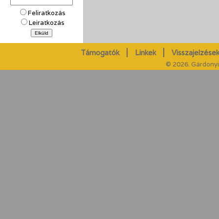
Feliratkozás
Leiratkozás
Támogatók
Linkek
Visszajelzések
© 2026. Gárdonyi