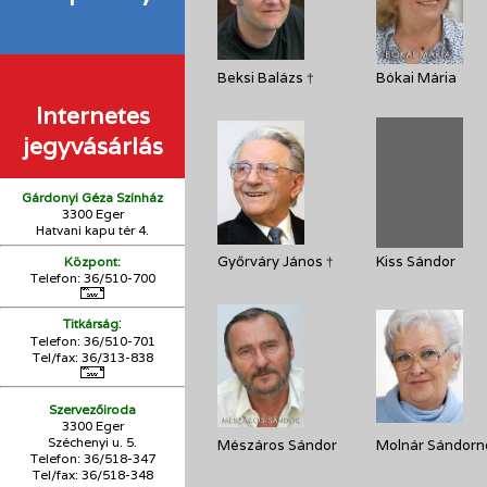
Beksi Balázs †
Bókai Mária
Internetes
jegyvásárlás
Gárdonyi Géza Színház
3300 Eger
Hatvani kapu tér 4.
Győrváry János †
Kiss Sándor
Központ:
Telefon: 36/510-700
:
Titkárság
Telefon: 36/510-701
Tel/fax: 36/313-838
Szervezőiroda
3300 Eger
Széchenyi u. 5.
Mészáros Sándor
Molnár Sándorn
Telefon: 36/518-347
Tel/fax: 36/
518-348