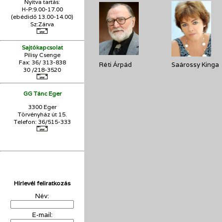
Nyitva tartás:
H-P:9.00-17.00
(ebédidő 13.00-14.00)
Sz:Zárva
Sajtókapcsolat
Pilisy Csenge
Fax: 36/ 313-838
Réti Árpád
Saárossy Kinga
30 /218-3520
GG Tánc Eger
3300 Eger
Törvényház út 15.
Telefon: 36/515-333
Hírlevél feliratkozás
Név:
E-mail: