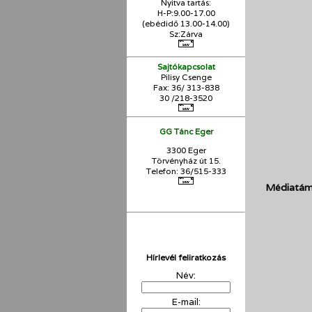
Nyitva tartás:
H-P:9.00-17.00
(ebédidő 13.00-14.00)
Sz:Zárva
Sajtókapcsolat
Pilisy Csenge
Fax: 36/ 313-838
30 /218-3520
GG Tánc Eger
3300 Eger
Törvényház út 15.
Telefon: 36/515-333
Médiatám
Hírlevél feliratkozás
Név:
E-mail: