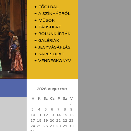
FŐOLDAL
A SZÍNHÁZRÓL
MŰSOR
TÁRSULAT
RÓLUNK ÍRTÁK
GALÉRIÁK
JEGYVÁSÁRLÁS
KAPCSOLAT
VENDÉGKÖNYV
2026. augusztus
H
K
Sz
Cs
P
Sz
V
1
2
3
4
5
6
7
8
9
10
11
12
13
14
15
16
17
18
19
20
21
22
23
24
25
26
27
28
29
30