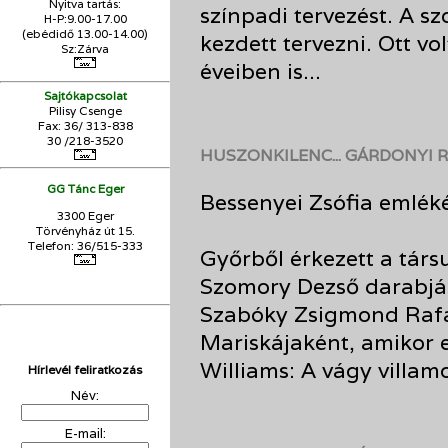
Nyitva tartás:
színpadi tervezést. A sz
H-P:9.00-17.00
(ebédidő 13.00-14.00)
kezdett tervezni. Ott vol
Sz:Zárva
éveiben is...
Sajtókapcsolat
Pilisy Csenge
Fax: 36/ 313-838
30 /218-3520
HUSZONKILENC... GÁRDONYI 
GG Tánc Eger
Bessenyei Zsófia emlékér
3300 Eger
Törvényház út 15.
Telefon: 36/515-333
Győrből érkezett a társ
Szomory Dezső darabjá
Szabóky Zsigmond Rafa
Mariskájaként, amikor 
Williams: A vágy villa
Hírlevél feliratkozás
Név:
E-mail: