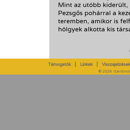
Mint az utóbb kiderült, 
Pezsgős pohárral a ke
teremben, amikor is fe
hölgyek alkotta kis társ
Támogatók
Linkek
Visszajelzések
© 2026. Gárdonyi