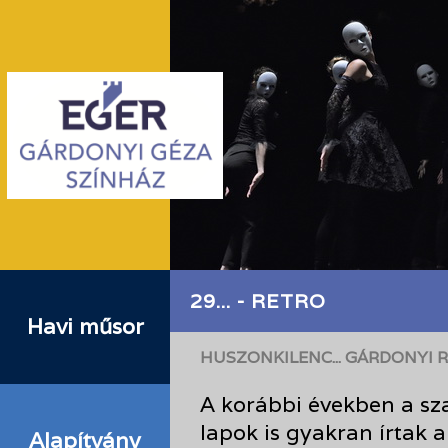
29... - RETRO
Havi műsor
HUSZONKILENC... GÁRDONYI 
A korábbi években a sz
lapok is gyakran írtak a
Alapítvány