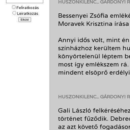
HUSZONKILENC... GÁRDONYI 
Feliratkozás
Leiratkozás
Bessenyei Zsófia emlék
Moravek Krisztina írása
Annyi idős volt, mint én
színházhoz kerültem hu
könyörtelenül léptem b
most így emlékszem rá. 
mindent elsöprő erdélyi
HUSZONKILENC... GÁRDONYI 
Gali László felkéréséh
történet fűződik. Debr
az azt követő fogadáson