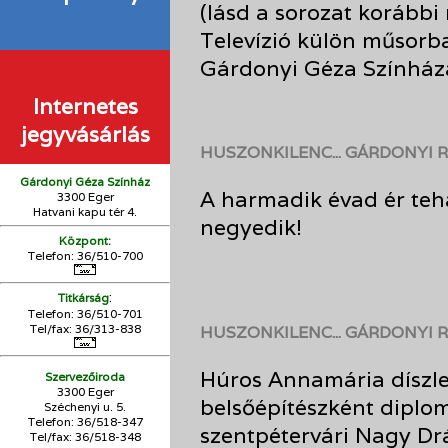
(lásd a sorozat korábbi
Televízió külön műsorb
Gárdonyi Géza Színház
Internetes
jegyvásárlás
HUSZONKILENC... GÁRDONYI 
Gárdonyi Géza Színház
A harmadik évad ér tehá
3300 Eger
Hatvani kapu tér 4.
negyedik!
Központ:
Telefon: 36/510-700
:
Titkárság
Telefon: 36/510-701
Tel/fax: 36/313-838
HUSZONKILENC... GÁRDONYI 
Húros Annamária díszle
Szervezőiroda
3300 Eger
belsőépítészként diplo
Széchenyi u. 5.
Telefon: 36/518-347
szentpétervári Nagy Dr
Tel/fax: 36/
518-348