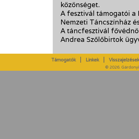
közönséget.
A fesztivál támogatói a 
Nemzeti Táncszínház és 
A táncfesztivál fővédnö
Andrea Szőlőbirtok ügy
Támogatók
Linkek
Visszajelzések
© 2026. Gárdonyi