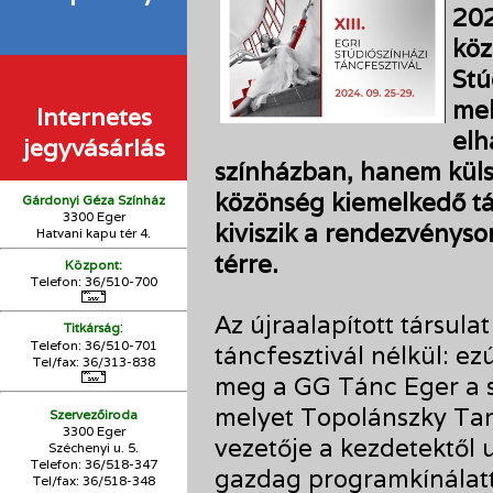
202
közö
Stú
mel
Internetes
elh
jegyvásárlás
színházban, hanem külső
közönség kiemelkedő tá
Gárdonyi Géza Színház
3300 Eger
kiviszik a rendezvényso
Hatvani kapu tér 4.
térre.
Központ:
Telefon: 36/510-700
Az újraalapított társula
:
Titkárság
Telefon: 36/510-701
táncfesztivál nélkül: ez
Tel/fax: 36/313-838
meg a GG Tánc Eger a sok
melyet Topolánszky Tam
Szervezőiroda
3300 Eger
vezetője a kezdetektől 
Széchenyi u. 5.
Telefon: 36/518-347
gazdag programkínálatt
Tel/fax: 36/
518-348