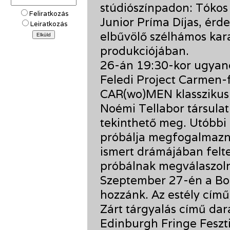
stúdiószínpadon: Tókos 
Feliratkozás
Junior Príma Díjas, ér
Leiratkozás
elbűvölő szélhámos kar
produkciójában.
26-án 19:30-kor ugyanc
Feledi Project Carmen-f
CAR(wo)MEN klasszikus é
Noémi Tellabor társulat
tekinthető meg. Utóbbi
próbálja megfogalmazni
ismert drámájában felt
próbálnak megválaszolni
Szeptember 27-én a Boz
hozzánk. Az estély című
Zárt tárgyalás című dar
Edinburgh Fringe Feszt