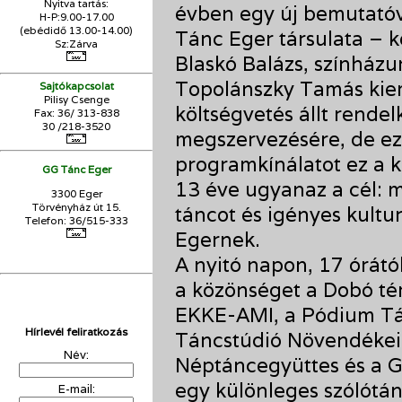
Nyitva tartás:
évben egy új bemutatóv
H-P:9.00-17.00
(ebédidő 13.00-14.00)
Tánc Eger társulata – k
Sz:Zárva
Blaskó Balázs, színházu
Topolánszky Tamás kiem
Sajtókapcsolat
Pilisy Csenge
költségvetés állt rende
Fax: 36/ 313-838
30 /218-3520
megszervezésére, de ez
programkínálatot ez a 
GG Tánc Eger
13 éve ugyanaz a cél: 
3300 Eger
Törvényház út 15.
táncot és igényes kultu
Telefon: 36/515-333
Egernek.
A nyitó napon, 17 órátó
a közönséget a Dobó tér
EKKE-AMI, a Pódium Tán
Hírlevél feliratkozás
Táncstúdió Növendékei,
Név:
Néptáncegyüttes és a G
egy különleges szólótá
E-mail: