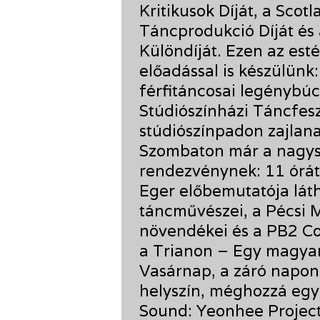
Kritikusok Díját, a Sco
Táncprodukció Díját és
Különdíját. Ezen az est
előadással is készülün
férfitáncosai legénybúcs
Stúdiószínházi Táncfesz
stúdiószínpadon zajlan
Szombaton már a nagysz
rendezvénynek: 11 órát
Eger előbemutatója láth
táncművészei, a Pécsi 
növendékei és a PB2 C
a Trianon – Egy magyar
Vasárnap, a záró napon 
helyszín, méghozzá egy 
Sound: Yeonhee Project 