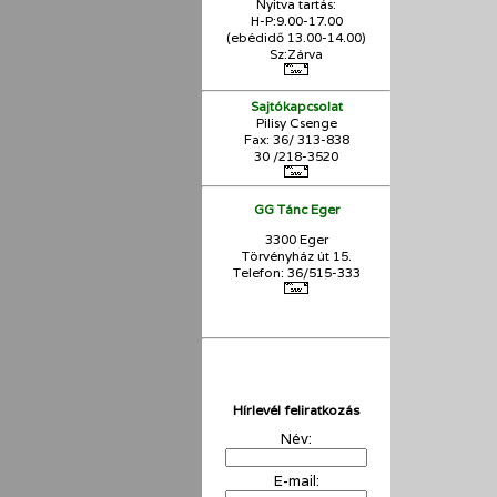
Nyitva tartás:
H-P:9.00-17.00
(ebédidő 13.00-14.00)
Sz:Zárva
Sajtókapcsolat
Pilisy Csenge
Fax: 36/ 313-838
30 /218-3520
GG Tánc Eger
3300 Eger
Törvényház út 15.
Telefon: 36/515-333
Hírlevél feliratkozás
Név:
E-mail: