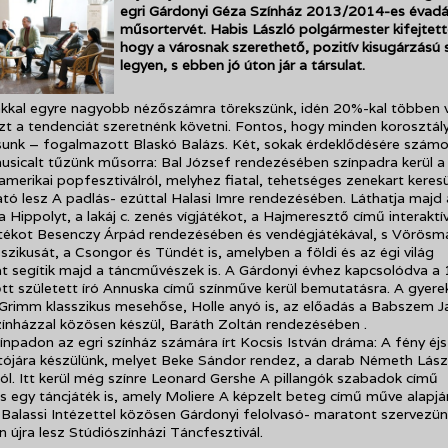
egri Gárdonyi Géza Színház 2013/2014-es évad
műsortervét. Habis László polgármester kifejtett
hogy a városnak szerethető, pozitív kisugárzású 
legyen, s ebben jó úton jár a társulat.
kkal egyre nagyobb nézőszámra törekszünk, idén 20%-kal többen v
ezt a tendenciát szeretnénk követni. Fontos, hogy minden korosztál
sunk – fogalmazott Blaskó Balázs. Két, sokak érdeklődésére számo
usicalt tűzünk műsorra: Bal József rendezésében színpadra kerül a
 amerikai popfesztiválról, melyhez fiatal, tehetséges zenekart keres
ató lesz A padlás- ezúttal Halasi Imre rendezésében. Láthatja majd 
 Hippolyt, a lakáj c. zenés vígjátékot, a Hajmeresztő című interaktí
átékot Besenczy Árpád rendezésében és vendégjátékával, s Vörösm
sszikusát, a Csongor és Tündét is, amelyben a földi és az égi világ
t segítik majd a táncművészek is. A Gárdonyi évhez kapcsolódva a
őtt született író Annuska című színműve kerül bemutatásra. A gyere
Grimm klasszikus mesehőse, Holle anyó is, az előadás a Babszem J
nházzal közösen készül, Baráth Zoltán rendezésében .
ínpadon az egri színház számára írt Kocsis István dráma: A fény éj
jára készülünk, melyet Beke Sándor rendez, a darab Németh Lászl
zól. Itt kerül még színre Leonard Gershe A pillangók szabadok című
s egy táncjáték is, amely Moliere A képzelt beteg című műve alapjá
 Balassi Intézettel közösen Gárdonyi felolvasó- maratont szervezün
 újra lesz Stúdiószínházi Táncfesztivál.