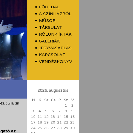
FŐOLDAL
A SZÍNHÁZRÓL
MŰSOR
TÁRSULAT
RÓLUNK ÍRTÁK
GALÉRIÁK
JEGYVÁSÁRLÁS
KAPCSOLAT
VENDÉGKÖNYV
2026. augusztus
H
K
Sz
Cs
P
Sz
V
13. április 25.
1
2
3
4
5
6
7
8
9
10
11
12
13
14
15
16
17
18
19
20
21
22
23
24
25
26
27
28
29
30
zgató az