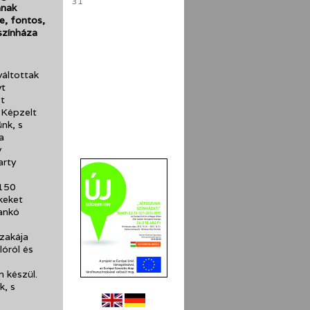
31
ának
e, fontos,
színháza
áltottak
yt
t
 Képzelt
ünk, s
a
v
arty
 150
keket
ankó
szakája
óról és
n készül.
k, s