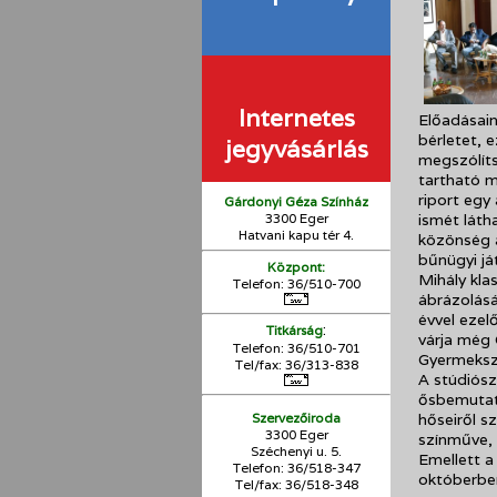
Internetes
Előadásain
bérletet, 
jegyvásárlás
megszólít
tartható m
riport egy
Gárdonyi Géza Színház
3300 Eger
ismét láth
Hatvani kapu tér 4.
közönség a
bűnügyi j
Központ:
Mihály kla
Telefon: 36/510-700
ábrázolásá
évvel ezel
:
Titkárság
várja még 
Telefon: 36/510-701
Gyermekszí
Tel/fax: 36/313-838
A stúdiósz
ősbemutató
Szervezőiroda
hőseiről s
3300 Eger
színműve, 
Széchenyi u. 5.
Emellett a
Telefon: 36/518-347
októberben
Tel/fax: 36/
518-348