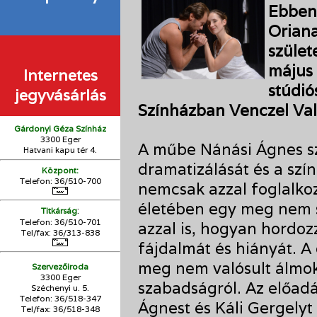
Ebben 
Oriana
szület
május 
Internetes
stúdió
jegyvásárlás
Színházban Venczel Val
Gárdonyi Géza Színház
3300 Eger
A műbe Nánási Ágnes sze
Hatvani kapu tér 4.
dramatizálását és a szín
Központ:
Telefon: 36/510-700
nemcsak azzal foglalkoz
életében egy meg nem 
:
Titkárság
Telefon: 36/510-701
azzal is, hogyan hordoz
Tel/fax: 36/313-838
fájdalmát és hiányát. A
meg nem valósult álmokr
Szervezőiroda
3300 Eger
szabadságról. Az előadá
Széchenyi u. 5.
Telefon: 36/518-347
Ágnest és Káli Gergelyt 
Tel/fax: 36/
518-348