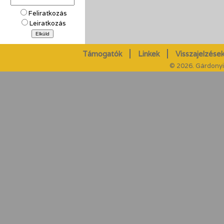
Feliratkozás
Leiratkozás
Támogatók
Linkek
Visszajelzések
© 2026. Gárdonyi