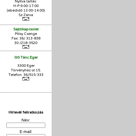
Nyitva tartás:
H-P:9.00-17.00
(ebédidő 13.00-14.00)
Sz:Zárva
Sajtókapcsolat
Pilisy Csenge
Fax: 36/ 313-838
30 /218-3520
GG Tánc Eger
3300 Eger
Törvényház út 15.
Telefon: 36/515-333
Hírlevél feliratkozás
Név:
E-mail: