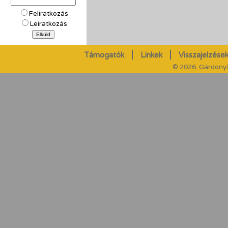
Feliratkozás
Leiratkozás
Támogatók
Linkek
Visszajelzések
© 2026. Gárdonyi