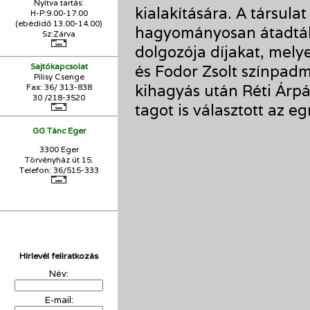
Nyitva tartás:
kialakítására. A társula
H-P:9.00-17.00
(ebédidő 13.00-14.00)
hagyományosan átadták
Sz:Zárva
dolgozója díjakat, mely
Sajtókapcsolat
és Fodor Zsolt színpadm
Pilisy Csenge
kihagyás után Réti Árp
Fax: 36/ 313-838
30 /218-3520
tagot is választott az egr
GG Tánc Eger
3300 Eger
Törvényház út 15.
Telefon: 36/515-333
Hírlevél feliratkozás
Név:
E-mail: