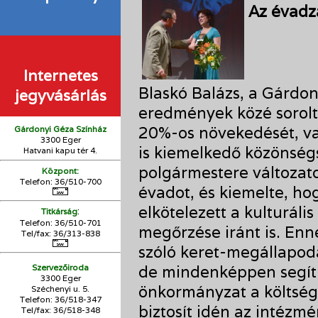
Az évadzá
Internetes
Blaskó Balázs, a Gárdon
jegyvásárlás
eredmények közé sorolt
20%-os növekedését, va
Gárdonyi Géza Színház
3300 Eger
is kiemelkedő közönségsi
Hatvani kapu tér 4.
polgármestere változato
Központ:
Telefon: 36/510-700
évadot, és kiemelte, ho
elkötelezett a kulturális
:
Titkárság
Telefon: 36/510-701
megőrzése iránt is. Enn
Tel/fax: 36/313-838
szóló keret-megállapod
Szervezőiroda
de mindenképpen segíti
3300 Eger
önkormányzat a költségv
Széchenyi u. 5.
Telefon: 36/518-347
biztosít idén az intézm
Tel/fax: 36/
518-348