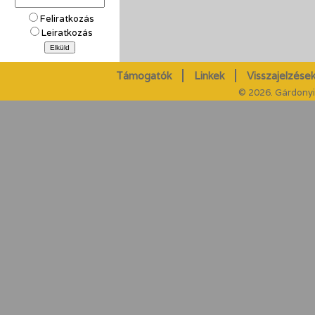
Feliratkozás
Leiratkozás
Támogatók
Linkek
Visszajelzések
© 2026. Gárdonyi