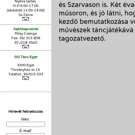
Nyitva tartás:
és Szarvason is. Két éva
H-P:9.00-17.00
(ebédidő 13.00-14.00)
műsoron, és jó látni, ho
Sz:Zárva
kezdő bemutatkozása vo
művészek táncjátékává 
Sajtókapcsolat
Pilisy Csenge
tagozatvezető.
Fax: 36/ 313-838
30 /218-3520
GG Tánc Eger
3300 Eger
Törvényház út 15.
Telefon: 36/515-333
Hírlevél feliratkozás
Név:
E-mail: