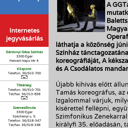
A GGTá
mutatk
Baletts
Magyar
Internetes
Operaf
jegyvásárlás
láthatja a közönség jú
Színház tánctagozatának
Gárdonyi Géza Színház
3300 Eger
koreográfiáját, A kéksz
Hatvani kapu tér 4.
és A Csodálatos mandari
Központ:
Telefon: 36/510-700
Újabb kihívás előtt áll
:
Titkárság
Telefon: 36/510-701
Tamás koreográfus, az 
Tel/fax: 36/313-838
Izgalommal várjuk, mily
kísérettel fellépni, együ
Szervezőiroda
3300 Eger
Szimfonikus Zenekarral.
Széchenyi u. 5.
Telefon: 36/518-347
királyfi 35. előadásán,
Tel/fax: 36/
518-348