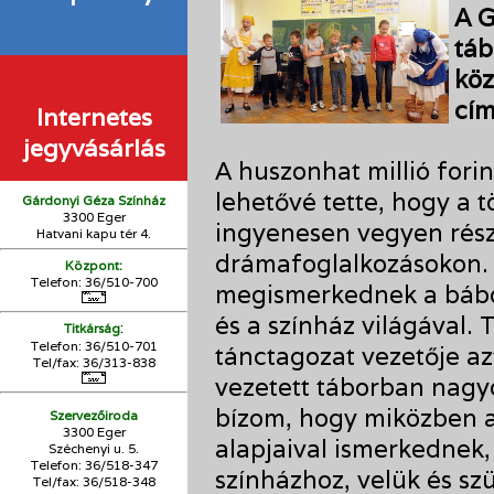
A G
táb
köz
cím
Internetes
jegyvásárlás
A huszonhat millió fori
lehetővé tette, hogy a 
Gárdonyi Géza Színház
3300 Eger
ingyenesen vegyen rész
Hatvani kapu tér 4.
drámafoglalkozásokon. A
Központ:
Telefon: 36/510-700
megismerkednek a báboz
és a színház világával.
:
Titkárság
Telefon: 36/510-701
tánctagozat vezetője az
Tel/fax: 36/313-838
vezetett táborban nagy
bízom, hogy miközben a 
Szervezőiroda
3300 Eger
alapjaival ismerkednek,
Széchenyi u. 5.
Telefon: 36/518-347
színházhoz, velük és sz
Tel/fax: 36/
518-348