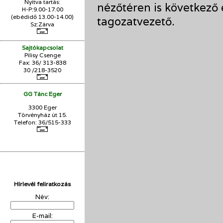
Nyitva tartás:
nézőtéren is következő
H-P:9.00-17.00
(ebédidő 13.00-14.00)
tagozatvezető.
Sz:Zárva
Sajtókapcsolat
Pilisy Csenge
Fax: 36/ 313-838
30 /218-3520
GG Tánc Eger
3300 Eger
Törvényház út 15.
Telefon: 36/515-333
Hírlevél feliratkozás
Név:
E-mail: