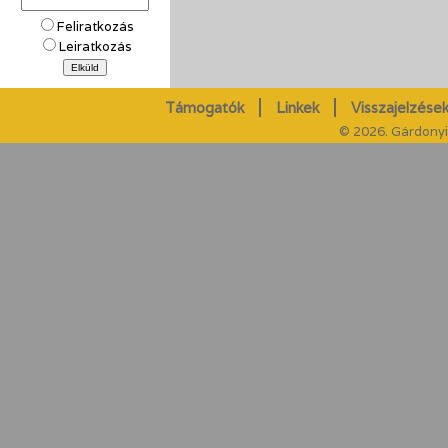
Feliratkozás
Leiratkozás
Támogatók
Linkek
Visszajelzések
© 2026. Gárdonyi