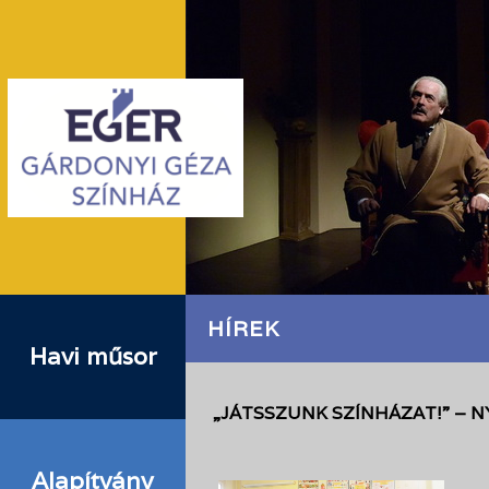
HÍREK
Havi műsor
„JÁTSSZUNK SZÍNHÁZAT!” – N
Alapítvány