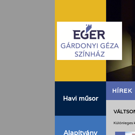
HÍREK
Havi műsor
VÁLTSO
Különleges 
Alapítvány