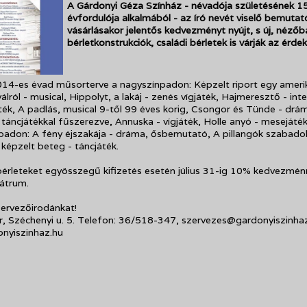
A Gárdonyi Géza Színház - névadója születésének 1
évfordulója alkalmából - az író nevét viselő bemutat
vásárlásakor jelentős kedvezményt nyújt, s új, nézőb
bérletkonstrukciók, családi bérletek is várják az érde
14-es évad műsorterve a nagyszínpadon: Képzelt riport egy ameri
lról - musical, Hippolyt, a lakáj - zenés vígjáték, Hajmeresztő - inte
ték, A padlás, musical 9-től 99 éves korig, Csongor és Tünde - drá
táncjátékkal fűszerezve, Annuska - vígjáték, Holle anyó - mesejáték
padon: A fény éjszakája - dráma, ősbemutató, A pillangók szabado
 képzelt beteg - táncjáték.
bérleteket egyösszegű kifizetés esetén július 31-ig 10% kedvezmén
eátrum.
ervezőirodánkat!
, Széchenyi u. 5. Telefon: 36/518-347, szervezes@gardonyiszinhaz
nyiszinhaz.hu