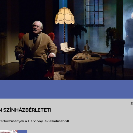
2
N SZÍNHÁZBÉRLETET!
kedvezmények a Gárdonyi év alkalmából!