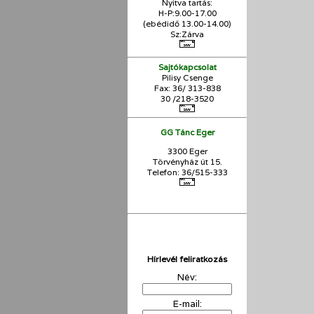
Nyitva tartás:
H-P:9.00-17.00
(ebédidő 13.00-14.00)
Sz:Zárva
Sajtókapcsolat
Pilisy Csenge
Fax: 36/ 313-838
30 /218-3520
GG Tánc Eger
3300 Eger
Törvényház út 15.
Telefon: 36/515-333
Hírlevél feliratkozás
Név:
E-mail: