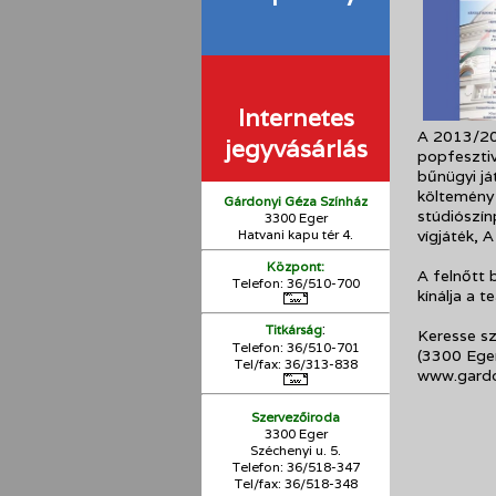
Internetes
A 2013/20
jegyvásárlás
popfesztivá
bűnügyi já
költemény 
Gárdonyi Géza Színház
stúdiószín
3300 Eger
Hatvani kapu tér 4.
vígjáték, A
Központ:
A felnőtt 
Telefon: 36/510-700
kínálja a t
:
Titkárság
Keresse sz
Telefon: 36/510-701
(3300 Eger
Tel/fax: 36/313-838
www.gardo
Szervezőiroda
3300 Eger
Széchenyi u. 5.
Telefon: 36/518-347
Tel/fax: 36/
518-348