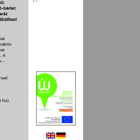
31
50.
ó-bérlet
arát
klődőket!
kai
raktív
mai
. A
k -
nyel
.hu)