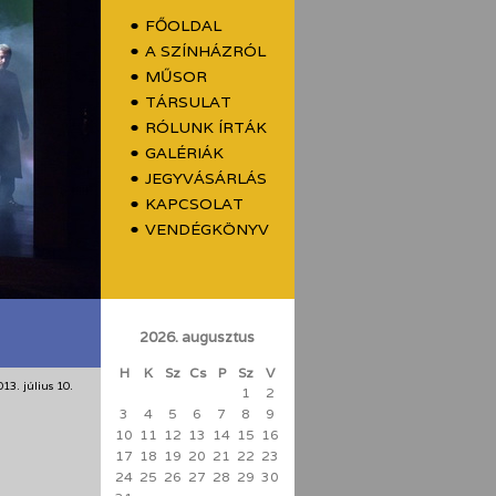
FŐOLDAL
A SZÍNHÁZRÓL
MŰSOR
TÁRSULAT
RÓLUNK ÍRTÁK
GALÉRIÁK
JEGYVÁSÁRLÁS
KAPCSOLAT
VENDÉGKÖNYV
2026. augusztus
H
K
Sz
Cs
P
Sz
V
013. július 10.
1
2
3
4
5
6
7
8
9
10
11
12
13
14
15
16
17
18
19
20
21
22
23
24
25
26
27
28
29
30