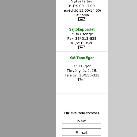
Nyitva tartás:
H-P:9.00-17.00
(ebédidő 13.00-14.00)
Sz:Zárva
Sajtókapcsolat
Pilisy Csenge
Fax: 36/ 313-838
30 /218-3520
GG Tánc Eger
3300 Eger
Törvényház út 15.
Telefon: 36/515-333
Hírlevél feliratkozás
Név:
E-mail: