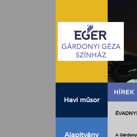
HÍREK
Havi műsor
ÉVADNY
Alapítvány
A Gárdon