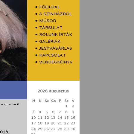
FŐOLDAL
A SZÍNHÁZRÓL
MŰSOR
TÁRSULAT
RÓLUNK ÍRTÁK
GALÉRIÁK
JEGYVÁSÁRLÁS
KAPCSOLAT
VENDÉGKÖNYV
2026. augusztus
H
K
Sz
Cs
P
Sz
V
 augusztus 6.
1
2
3
4
5
6
7
8
9
10
11
12
13
14
15
16
17
18
19
20
21
22
23
24
25
26
27
28
29
30
013.