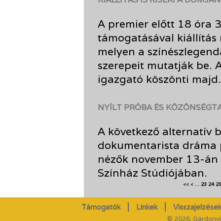
A premier előtt 18 óra 
támogatásával kiállítás 
melyen a színészlegenda
szerepeit mutatják be. 
igazgató köszönti majd.
NYÍLT PRÓBA ÉS KÖZÖNSÉGT
A következő alternatív
dokumentarista dráma p
nézők november 13-án 
Színház Stúdiójában.
...
23
24
2
<<
<
Támogatók
Linkek
Visszajelzések
© 2026. Gárdonyi