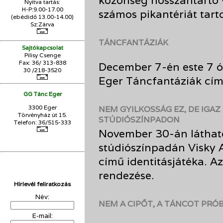
közönség hosszantartó 
Nyitva tartás:
H-P:9.00-17.00
számos pikantériát tart
(ebédidő 13.00-14.00)
Sz:Zárva
TÁNCFANTÁZIÁK
Sajtókapcsolat
Pilisy Csenge
Fax: 36/ 313-838
December 7-én este 7 
30 /218-3520
Eger Táncfantáziák cím
GG Tánc Eger
3300 Eger
NEM GYILKOSSÁG EZ, DE IGA
Törvényház út 15.
STÚDIÓSZÍNPADON
Telefon: 36/515-333
November 30-án látható
stúdiószínpadán Visky
című identitásjátéka. A
rendezése.
Hírlevél feliratkozás
Név:
NEM A CIPŐT, A TÁNCOT PRÓ
E-mail: