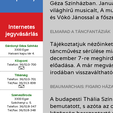
Géza Színházban. Januá
világhírű musicalt, A m
és Vókó Jánossal a fős
Internetes
ELMARAD A TÁNCFANTÁZIÁK
jegyvásárlás
Tájékoztatjuk nézőinke
Gárdonyi Géza Színház
táncművész sérülése m
3300 Eger
Hatvani kapu tér 4.
december 7-re meghird
Központ:
előadása. A már megvás
Telefon: 36/510-700
irodában visszaváltható
:
Titkárság
Telefon: 36/510-701
Tel/fax: 36/313-838
BEAUMARCHAIS: FIGARO HÁZ
Szervezőiroda
A budapesti Thália Szí
3300 Eger
Széchenyi u. 5.
bemutatott, s azóta az
Telefon: 36/518-347
Tel/fax: 36/
518-348