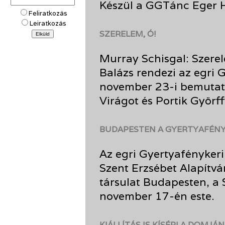
Készül a GGTánc Eger 
Feliratkozás
Leiratkozás
SZERELEM, Ó!
Murray Schisgal: Szerel
Balázs rendezi az egri
november 23-i bemutat
Virágot és Portik Györf
BUDAPESTEN A GYERTYAFÉN
Az egri Gyertyafényker
Szent Erzsébet Alapítván
társulat Budapesten, a 
november 17-én este.
KIÁLLÍTÁS IS KÍSÉRI A DOMJ