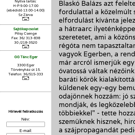
Nyitva tartás:
Blaskó Balázs azt felelt
H-P:9.00-17.00
fordulattal a közelmúlt 
(ebédidő 13.00-14.00)
Sz:Zárva
elfordulást kívánta jele
a hátraarc ilyeténképpe
Sajtókapcsolat
Pilisy Csenge
szeretetet, ami a közön
Fax: 36/ 313-838
30 /218-3520
régóta nem tapasztalt
vagyok Egerben, a rend
GG Tánc Eger
már arcról ismerjük eg
3300 Eger
óvatossá váltak nézőink
Törvényház út 15.
Telefon: 36/515-333
baráti körök kialakított
küldenek egy-egy bemut
odajönnek hozzám: jó sz
mondják, és legközelebb
többiekkel" - tette hozz
Hírlevél feliratkozás
Név:
szemüknek hisznek, hird
a szájpropagandát pedi
E-mail: