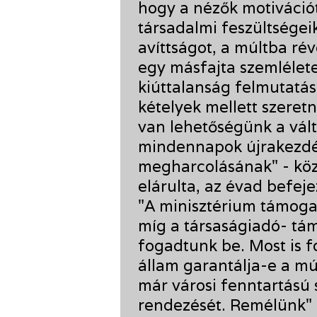
hogy a nézők motiváció
társadalmi feszültségei
avíttságot, a múltba r
egy másfajta szemlélete
kiúttalanság felmutatá
kételyek mellett szeretn
van lehetőségünk a vált
mindennapok újrakezdé
megharcolásának" - közö
elárulta, az évad befeje
"A minisztérium támogat
míg a társaságiadó- tám
fogadtunk be. Most is fo
állam garantálja-e a m
már városi fenntartású
rendezését. Remélünk" -