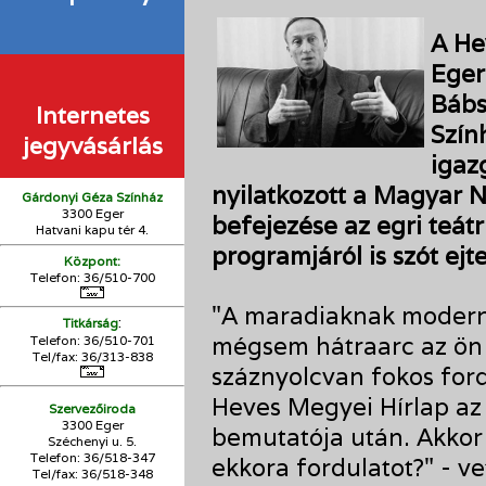
A He
Eger
Bábs
Internetes
Szín
jegyvásárlás
igaz
nyilatkozott a Magyar N
Gárdonyi Géza Színház
3300 Eger
befejezése az egri teát
Hatvani kapu tér 4.
programjáról is szót ejte
Központ:
Telefon: 36/510-700
"A maradiaknak modern,
:
Titkárság
mégsem hátraarc az ön 
Telefon: 36/510-701
Tel/fax: 36/313-838
száznyolcvan fokos fordu
Heves Megyei Hírlap az 
Szervezőiroda
3300 Eger
bemutatója után. Akkor
Széchenyi u. 5.
Telefon: 36/518-347
ekkora fordulatot?" - vet
Tel/fax: 36/
518-348