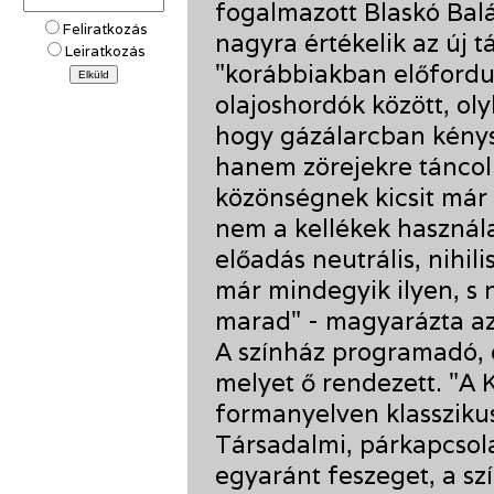
fogalmazott Blaskó Balá
Feliratkozás
nagyra értékelik az új 
Leiratkozás
"korábbiakban előfordu
olajoshordók között, oly
hogy gázálarcban kénys
hanem zörejekre táncoln
közönségnek kicsit már 
nem a kellékek használ
előadás neutrális, nihil
már mindegyik ilyen, s n
marad" - magyarázta az
A színház programadó, e
melyet ő rendezett. "A 
formanyelven klasszikus
Társadalmi, párkapcsola
egyaránt feszeget, a sz