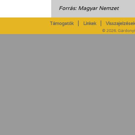
Forrás: Magyar Nemzet
Támogatók
Linkek
Visszajelzések
© 2026. Gárdonyi