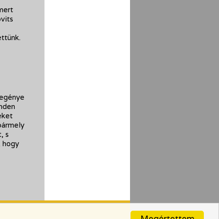
mert
vits
ttünk.
regénye
inden
eket
bármely
, s
, hogy
Megértettem