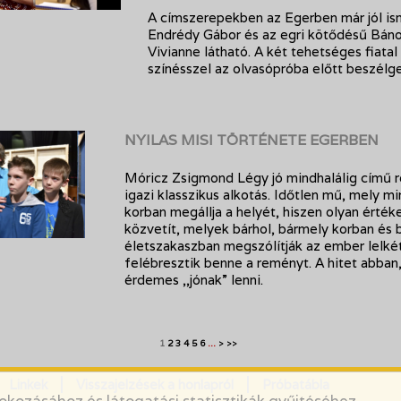
A címszerepekben az Egerben már jól is
Endrédy Gábor és az egri kötődésű Báno
Vivianne látható. A két tehetséges fiatal
színésszel az olvasópróba előtt beszélge
NYILAS MISI TÖRTÉNETE EGERBEN
Móricz Zsigmond Légy jó mindhalálig című 
igazi klasszikus alkotás. Időtlen mű, mely m
korban megállja a helyét, hiszen olyan érték
közvetít, melyek bárhol, bármely korban és 
életszakaszban megszólítják az ember lelkét
felébresztik benne a reményt. A hitet abban
érdemes ,,jónak” lenni.
1
2
3
4
5
6
...
>
>>
Linkek
Visszajelzések a honlapról
Próbatábla
okozásához és látogatási statisztikák gyűjtéséhez.