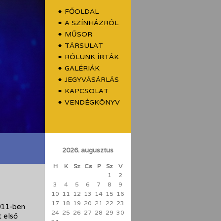
FŐOLDAL
A SZÍNHÁZRÓL
MŰSOR
TÁRSULAT
RÓLUNK ÍRTÁK
GALÉRIÁK
JEGYVÁSÁRLÁS
KAPCSOLAT
VENDÉGKÖNYV
2026. augusztus
H
K
Sz
Cs
P
Sz
V
1
2
3
4
5
6
7
8
9
10
11
12
13
14
15
16
17
18
19
20
21
22
23
011-ben
24
25
26
27
28
29
30
t első