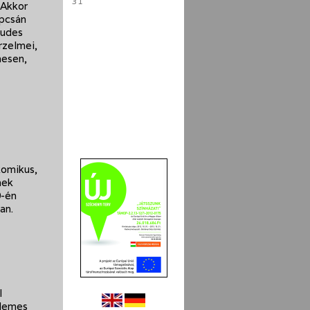
31
 Akkor
apcsán
ludes
rzelmei,
mesen,
komikus,
nek
0-én
an.
l
rdemes