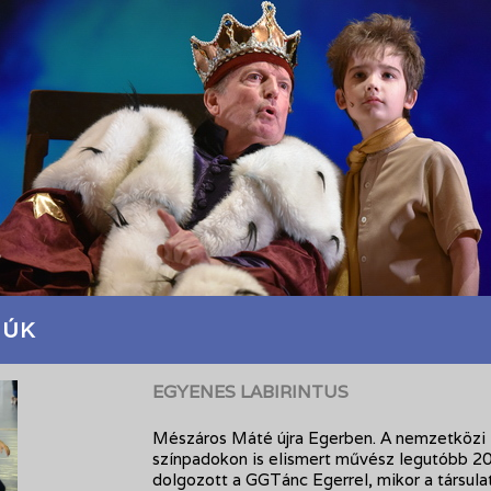
JÚK
EGYENES LABIRINTUS
Mészáros Máté újra Egerben. A nemzetközi
színpadokon is elismert művész legutóbb 2
dolgozott a GGTánc Egerrel, mikor a társula