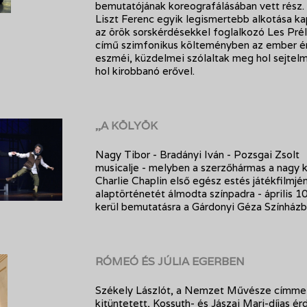
bemutatójának koreografálásában vett rész.
Liszt Ferenc egyik legismertebb alkotása k
az örök sorskérdésekkel foglalkozó Les Pré
című szimfonikus költeményben az ember é
eszméi, küzdelmei szólaltak meg hol sejtel
hol kirobbanó erővel.
,,A KÖLYÖK
Nagy Tibor - Bradányi Iván - Pozsgai Zsolt
musicalje - melyben a szerzőhármas a nagy 
Charlie Chaplin első egész estés játékfilmjé
alaptörténetét álmodta színpadra - április 1
kerül bemutatásra a Gárdonyi Géza Színházb
RÓMEÓ ÉS JÚLIA EGERBEN
Székely Lászlót, a Nemzet Művésze címme
kitüntetett, Kossuth- és Jászai Mari-díjas é