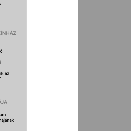
b
ZÍNHÁZ
kó
i
ik az
”
ÁJA
iam
májának