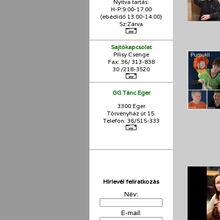
Nyitva tartás:
H-P:9.00-17.00
(ebédidő 13.00-14.00)
Sz:Zárva
Sajtókapcsolat
Pilisy Csenge
Fax: 36/ 313-838
30 /218-3520
GG Tánc Eger
3300 Eger
Törvényház út 15.
Telefon: 36/515-333
Hírlevél feliratkozás
Név:
E-mail: