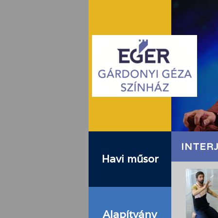
INTER
Havi műsor
Alapítvány