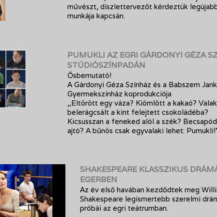
művészt, díszlettervezőt kérdeztük legújab
munkája kapcsán.
PUMUKLI AZ EGRI GÁRDONYI GÉZA S
STÚDIÓSZÍNPADÁN
Ősbemutató!
A Gárdonyi Géza Színház és a Babszem Jan
Gyermekszínház koprodukciója
,,Eltörött egy váza? Kiömlött a kakaó? Valak
belerágcsált a kint felejtett csokoládéba?
Kicsusszan a feneked alól a szék? Becsapód
ajtó? A bűnös csak egyvalaki lehet: Pumukli!
SHAKESPEARE KLASSZIKUS DRÁM
EGERBEN
Az év első havában kezdődtek meg Will
Shakespeare legismertebb szerelmi drá
próbái az egri teátrumban.