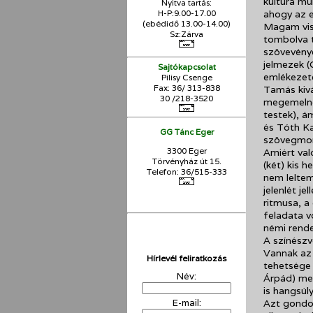
kultúra mu
Nyitva tartás:
H-P:9.00-17.00
ahogy az e
(ebédidő 13.00-14.00)
Magam visz
Sz:Zárva
tombolva 
szövevénye
jelmezek (
Sajtókapcsolat
emlékezete
Pilisy Csenge
Fax: 36/ 313-838
Tamás kivá
30 /218-3520
megemelnek
testek), á
és Tóth Ka
GG Tánc Eger
szövegmon
3300 Eger
Amiért val
Törvényház út 15.
(két) kis 
Telefon: 36/515-333
nem leltem
jelenlét j
ritmusa, a
feladata v
némi rende
A színészv
Vannak az 
Hírlevél feliratkozás
tehetsége
Név:
Árpád) meg
is hangsúl
Azt gondol
E-mail: