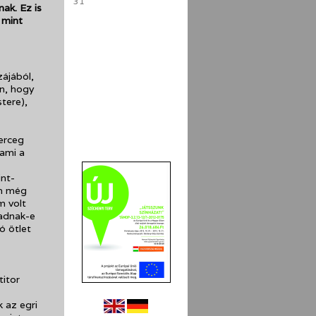
31
ak. Ez is
 mint
ájából,
n, hogy
stere),
herceg
 ami a
int-
án még
m volt
radnak-e
ó ötlet
titor
 az egri