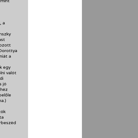
 mint
, a
ánszky
ást
gozott
 Dorottya
niát a
ak egy
ni valót
di
s jó
ehéz
belőle
a.)
zók
ta
árbeszéd