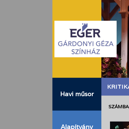
KRITIK
Havi műsor
SZÁMBA
Alapítvány