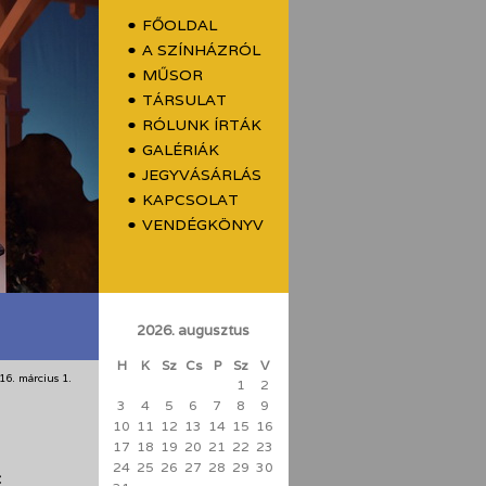
FŐOLDAL
A SZÍNHÁZRÓL
MŰSOR
TÁRSULAT
RÓLUNK ÍRTÁK
GALÉRIÁK
JEGYVÁSÁRLÁS
KAPCSOLAT
VENDÉGKÖNYV
2026. augusztus
H
K
Sz
Cs
P
Sz
V
16. március 1.
1
2
3
4
5
6
7
8
9
10
11
12
13
14
15
16
17
18
19
20
21
22
23
24
25
26
27
28
29
30
t