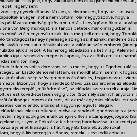
nkásainak. Ez is jelzi, hogy valójában nem csak gyerekeknek készült,
redeti regény sem.
ont egy gyerekelőadást láttam, s jelenthetem, hogy az iskolások
tapsoltak a végén, noha nem voltam róla meggyőződve, hogy a
s példázatot mindvégig követni tudták. Lenyűgözte őket a látvány
Gloria von Berg munkája), s a táncos betétek már önmagukban is
s művészi élményt nyújtottak. Itt is meg kell említeni, hogy Topol
ló tánctagozata nagy nyeresége az egri színháznak, minden előad
, kiváló technikai tudásukkal ezek a valóban szép emberek (kidol
mulatba ejtik a nézőt. A kis herceg előadásban a két virág: Kelemen
rolina igazi színészi szerepet is kapnak, és az előbb említett harmó
dás sem töri meg.
óban érdemes volt színre vinni ezt a mesét, hogy itt Egerben talált
herceget. Én László Bencével láttam, és mondhatom, semmi kifogásol
 a játékában: szép szövegmondás és éneklés, fegyelmezett színpa
ellemezte. Bizonyos, hogy a rendező Dávid Zsuzsa érdeme az előadá
 gyermekszereplő „működtetése”, az előadás szeretetteli aurája. N
olt, és ezt következetesen végig vitte. (Személy szerint hiányoltam 
zői őrültséget, merész ötletet, de az már egy más előadás lett voln
ezetés kiemelendő, a társulat nagyon jól együtt lélegzik.
előadásnak ihletett pillanati, melyek a rendezői gondosság s a játs
 révén még napokig bennünk zengnek. Ilyen a Lámpagyújtogató (Sa
jelenése, s ilyen a Róka és a Kis herceg barátkozása. Itt a zenei p
yozza a jelenet líraiságát, s hát Nagy Barbara elbűvölő róka!
om, hogy A kis herceg jó előadás, remekül illeszkedik abba az