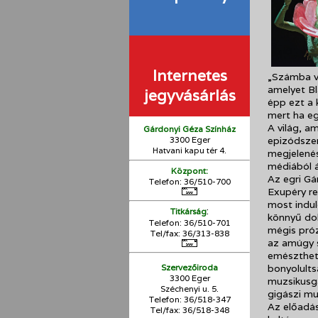
Internetes
„Számba v
amelyet Bl
jegyvásárlás
épp ezt a 
mert ha eg
A világ, a
Gárdonyi Géza Színház
3300 Eger
epizódszer
Hatvani kapu tér 4.
megjelenés
médiából á
Központ:
Az egri Gá
Telefon: 36/510-700
Exupéry re
most indu
:
Titkárság
könnyű dol
Telefon: 36/510-701
mégis próz
Tel/fax: 36/313-838
az amúgy s
emészthető
Szervezőiroda
bonyolults
3300 Eger
muzsikusgá
Széchenyi u. 5.
gigászi mun
Telefon: 36/518-347
Az előadás
Tel/fax: 36/
518-348