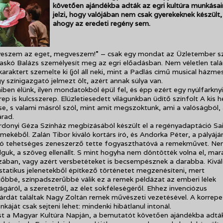
követően ajándékba adták az egri kultúra munkásain
jelzi, hogy valójában nem csak gyerekeknek készült,
ahogy az eredeti regény sem.
eszem az eget, megveszem!” – csak egy mondat az Üzletember sz
askó Balázs személyesít meg az egri előadásban. Nem véletlen talá
karaktert szemelte ki (jól áll neki, mint a Padlás című musical házme
y színigazgató jelmezt ölt, azért annak súlya van.
miben élünk, ilyen mondatokból épül fel, és épp ezért egy nyúlfarknyi
ep is kulcsszerep. Elüzletiesedett világunkban üdítő színfolt A kis 
e, s valami másról szól, mint amit megszoktunk, ami a valóságból,
rad.
rdonyi Géza Színház megbízásából készült el a regényadaptáció Sa
mekéből. Zalán Tibor kiváló kortárs író, és Andorka Péter, a pályáj
ló tehetséges zeneszerző tette fogyaszthatóvá a remekművet. Ne
guk, a szöveg ellenállt. S mint hogyha nem döntötték volna el, ma
ában, vagy azért versbetéteket is becsempésznek a darabba. Kivál
tatikus jelenetekből építkező történetet megzenésíteni, mert
bbé, színpadszerűbbé válik ez a remek példázat az emberi lélek
ágáról, a szeretetről, az élet sokféleségéről. Ehhez invenciózus
rdát találtak Nagy Zoltán remek művészeti vezetésével. A korrepe
káját csak sejteni lehet: mindenki hibátlanul intonál.
t a Magyar Kultúra Napján, a bemutatót követően ajándékba adták