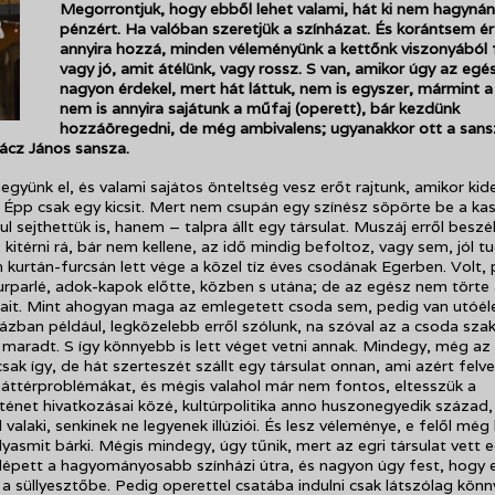
Megorrontjuk, hogy ebből lehet valami, hát ki nem hagyná
pénzért. Ha valóban szeretjük a színházat. És korántsem é
annyira hozzá, minden véleményünk a kettőnk viszonyából 
vagy jó, amit átélünk, vagy rossz. S van, amikor úgy az eg
nagyon érdekel, mert hát láttuk, nem is egyszer, mármint a
nem is annyira sajátunk a műfaj (operett), bár kezdünk
hozzáöregedni, de még ambivalens; ugyanakkor ott a sans
ácz János sansza.
együnk el, és valami sajátos önteltség vesz erőt rajtunk, amikor kid
 Épp csak egy kicsit. Mert nem csupán egy színész söpörte be a kas
l sejthettük is, hanem – talpra állt egy társulat. Muszáj erről beszél
kitérni rá, bár nem kellene, az idő mindig befoltoz, vagy sem, jól tu
n kurtán-furcsán lett vége a közel tíz éves csodának Egerben. Volt, 
rparlé, adok-kapok előtte, közben s utána; de az egész nem törte 
rait. Mint ahogyan maga az emlegetett csoda sem, pedig van utóéle
ázban például, legközelebb erről szólunk, na szóval az a csoda sza
maradt. S így könnyebb is lett véget vetni annak. Mindegy, még az i
sak így, de hát szerteszét szállt egy társulat onnan, ami azért felve
áttérproblémákat, és mégis valahol már nem fontos, eltesszük a
ténet hivatkozásai közé, kultúrpolitika anno huszonegyedik század,
 valaki, senkinek ne legyenek illúziói. És lesz véleménye, e felől mé
olyasmit bárki. Mégis mindegy, úgy tűnik, mert az egri társulat vett 
álépett a hagyományosabb színházi útra, és nagyon úgy fest, hogy 
a süllyesztőbe. Pedig operettel csatába indulni csak látszólag kön