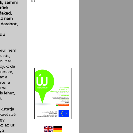
31
nk, semmi
rtünk
fakad,
ész nem
 darabot,
z a
erül: nem
szát,
ni pár
djuk; de
persze,
át a
te, a
kmai
s lehet,
t
 kutatja
g kevésbé
egy
ez az út
nyű