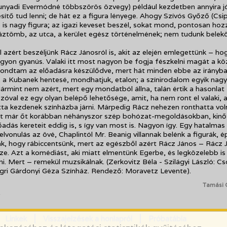
unyadi Evermódné többszörös özvegy) például kezdetben annyira j
sítő tud lenni; de hát ez a figura lényege. Ahogy Szívós Győző (Csi
 is nagy figura; az igazi keveset beszél, sokat mond, pontosan hoz
háztömb, az utca, a kerület egész történelmének; nem tudunk belekö
l azért beszéljünk Rácz Jánosról is, akit az elején emlegettünk – ho
gyon gyanús. Valaki itt most nagyon be fogja fészkelni magát a k
ondtam az előadásra készülődve, mert hát minden ebbe az irányba
, a Kubanek hentesé, mondhatjuk, etalon; a színirodalom egyik nag
ármint nem azért, mert egy mondatból állna, talán értik a hasonlat
szóval ez egy olyan belépő lehetősége, amit, ha nem ront el valaki, 
ta kezdenek színházba járni. Márpedig Rácz nehezen ronthatta voln
ért már őt korábban néhányszor szép bohózat-megoldásokban, kinő
őadás kereteit eddig is, s így van most is. Nagyon így. Egy hatalmas
lvonulás az övé, Chaplintól Mr. Beanig villannak belénk a figurák, é
ak, hogy rábiccentsünk, mert az egészből azért Rácz János – Rácz 
ze. Azt a komédiást, aki miatt elmentünk Egerbe, és legközelebb is
ni. Mert – remekül muzsikálnak. (Zerkovitz Béla - Szilágyi László: C
gri Gárdonyi Géza Színház. Rendező: Moravetz Levente).
Tamási 
Linkek
Visszajelzések a honlapról
Próbatábla