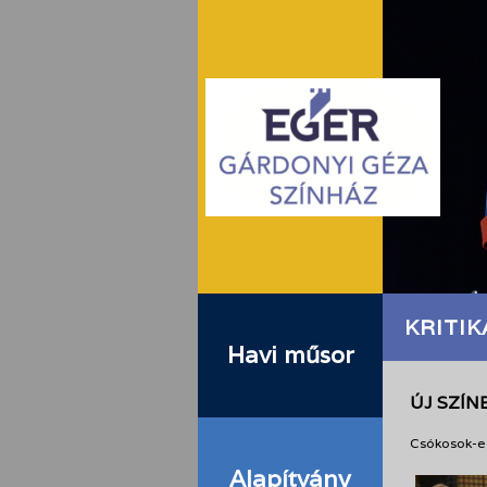
KRITIK
Havi műsor
ÚJ SZÍN
Csókosok-e 
Alapítvány