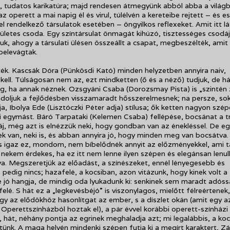
 tudatos karikatúra; majd rendesen átmegyünk abból abba a világb
z operett a mai napig él és virul, túlélvén a kereteibe rejtett – és 
l rendelkező társulatok esetében – öngyilkos reflexeket. Amit itt l
ületes csoda. Egy színtársulat önmagát kihúzó, tisztességes csodáj
ljuk, ahogy a társulati ülésen összeállt a csapat, megbeszélték, ami
 belevágtak.
ék. Kascsák Dóra (Pünkösdi Kató) minden helyzetben annyira naiv,
kell. Túlságosan nem az, ezt mindketten (ő és a néző) tudjuk, de h
lég, ha annak néznek. Ozsgyáni Csaba (Dorozsmay Pista) is „szintén
doljuk a fejlődésben visszamaradt hősszerelmesnek; na persze, so
tja, Ibolya Ede (Lisztóczki Péter adja) stílusa; ők ketten nagyon szé
ki egymást. Báró Tarpataki (Kelemen Csaba) fellépése, bocsánat a t
áj, még azt is elnézzük neki, hogy gondban van az énekléssel. De eg
k van, neki is, és abban annyira jó, hogy minden meg van bocsátva
is igaz ez, mondom, nem bíbelődnék annyit az előzményekkel, ami t
 nekem érdekes, ha ez itt nem lenne ilyen szépen és elegánsan lenul
. Megszeretjük az előadást, a színészeket, ennél lényegesebb és
pedig nincs; hazafelé, a kocsiban, azon vitázunk, hogy kinek volt a
 jó hangja, de mindig oda lyukadunk ki: senkinek sem maradt adós
elé. S hát ez a „legkevésbéjó” is viszonylagos, mielőtt félreértenek,
gy az elődökhöz hasonlítgat az ember, s a díszlet okán (amit egy a
Operettszínházból hoztak el), a pár évvel korábbi operett-színházi
, hát, néhány pontja az egrinek meghaladja azt; mi legalábbis, a koc
tünk. A maga helyén mindenki szépen futja ki a megírt karaktert, Z