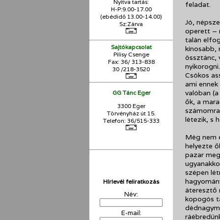
Nyitva tartás:
feladat.
H-P:9.00-17.00
(ebédidő 13.00-14.00)
Jó, népsze
Sz:Zárva
operett – 
talán elfo
Sajtókapcsolat
kínosabb, 
Pilisy Csenge
össztánc, 
Fax: 36/ 313-838
nyikorogni
30 /218-3520
Csókos ass
ami ennek 
valóban (a
GG Tánc Eger
ők, a mara
3300 Eger
számomra ki
Törvényház út 15.
létezik, s
Telefon: 36/515-333
Még nem eg
helyezte ő
pazar mego
ugyanakkor
szépen lét
hagyomány-
Hírlevél feliratkozás
áteresztő 
Név:
kopogós tá
dédnagyma
E-mail:
ráébredünk