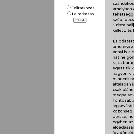
szándékos,
Feliratkozás
amelyben a
tehetségge
Leiratkozás
szép, becs
Szinte hal
kellett, és
És odatett
amennyire 
annyi is e
hát ne gon
rajta bará
egészítik 
nagyon kir
mindenkine
általában 
csak pláne
meghaladva
fontosabb 
legkevésbé
közönség f
persze, ho
egyben az 
előadással
így döntöt