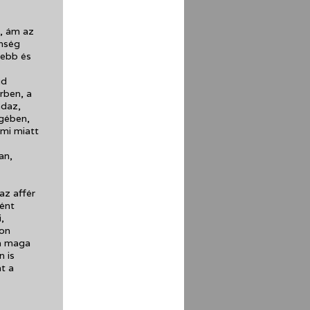
k, ám az
önség
zebb és
ud
erben, a
ndaz,
egében,
ami miatt
an,
az affér
ként
,
yon
 a maga
n is
at a