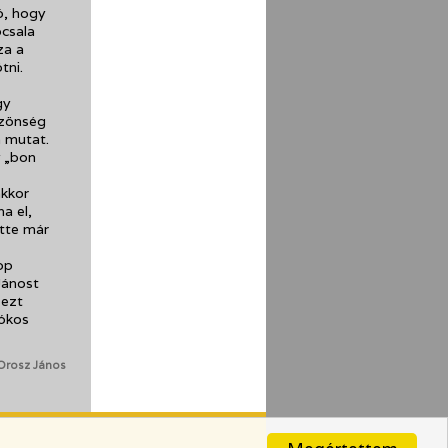
ó, hogy
pcsala
za a
tni.
gy
özönség
 mutat.
y „bon
akkor
a el,
tte már
pp
Jánost
 ezt
sókos
Orosz János