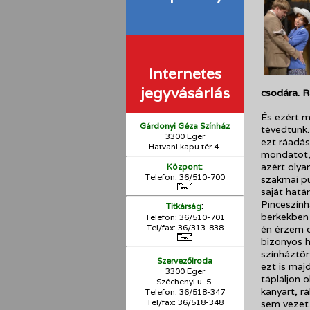
Internetes
jegyvásárlás
csodára. R
És ezért m
Gárdonyi Géza Színház
tévedtünk.
3300 Eger
ezt ráadásu
Hatvani kapu tér 4.
mondatot, 
azért olya
Központ:
Telefon: 36/510-700
szakmai pu
saját hatá
Pinceszính
:
Titkárság
berkekben 
Telefon: 36/510-701
Tel/fax: 36/313-838
én érzem c
bizonyos h
színháztör
Szervezőiroda
ezt is majd
3300 Eger
tápláljon 
Széchenyi u. 5.
kanyart, r
Telefon: 36/518-347
Tel/fax: 36/
518-348
sem vezet 