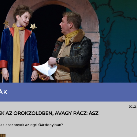
ÁK
2012.
EK AZ ÖRÖKZÖLDBEN, AVAGY RÁCZ: ÁSZ
az asszonyok az egri Gárdonyiban?