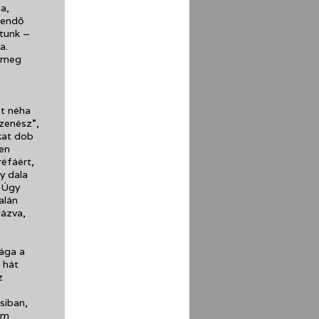
a,
esendő
átunk –
a.
t meg
át néha
 zenész”,
kat dob
pen
réfáért,
y dala
. Úgy
alán
lázva,
sága a
 hát
z
siban,
ám