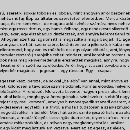
rű, szeretik, sokkal többen és jobban, mint ahogyan arról beszélne
nehéz műfaj. Épp az általános szeretettel ellentétben. Mert a köz
gadja, észre sem veszi, de magára adó színész számára nincs nehe
mint egy rossz ritmus, egy hamis félhang, egy nehézkesre sikeredő
vagy, akár, egy elszabaduló díszletszék, ami annyira kellemetlenül t
. Ahogyan azért az izgalom itt is megszülte a maga bakijait. Itt, Eg
zonyban, de hát, szerencsére, korántsem ez a jellemző. Inkább mi
ellentmond; hogy van és működik ott egy olyan előadás, ami, lény
 társulat részéről) zárójelbe teheti mindazt, ami korábban történt, 
dók néha még kényelmetlenül is érezhették magukat, annyira, hogy
csit erről is szólt ez az előadás. Arról, hogy itt azért továbbra is v
 helyet kér magának – jogosan – egy társulat. Egy – csapat.
észen kész, persze, de sokkal „beljebb” van annál, mint ahová ez 
ket, különösen a távolabbi szemlélődőnek. Formás előadás, helyen
ldásokkal. A rendező, Moravetz Levente, nagyon precíz akart lenni
, ahol kellett, meghagyta önmaguknak a színészeket, s ebből nag
rejött egy mai, korszerű, amolyan huszonegyedik századi operett,
idézésével egyfelől, s a frivol, a műfajt tudatosan a szarkazmuso
megoldásokkal, másfelől. Mert hát azért szinte ijesztő hallani azok
ncokat, a madárfüttyös-csicsergős duetteket, olyan szaftos, mint
mánk csirkepörköltje, és milyen nagy megkönnyebbülés, amikor
: egy kicsit meg lettünk ám vezetve. Mert ez az egész, az elején,