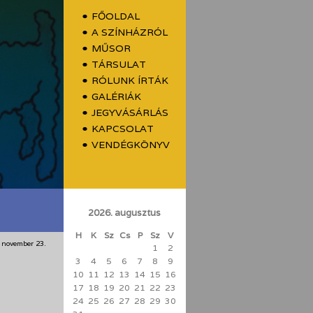
FŐOLDAL
A SZÍNHÁZRÓL
MŰSOR
TÁRSULAT
RÓLUNK ÍRTÁK
GALÉRIÁK
JEGYVÁSÁRLÁS
KAPCSOLAT
VENDÉGKÖNYV
2026. augusztus
H
K
Sz
Cs
P
Sz
V
 november 23.
1
2
3
4
5
6
7
8
9
10
11
12
13
14
15
16
17
18
19
20
21
22
23
24
25
26
27
28
29
30