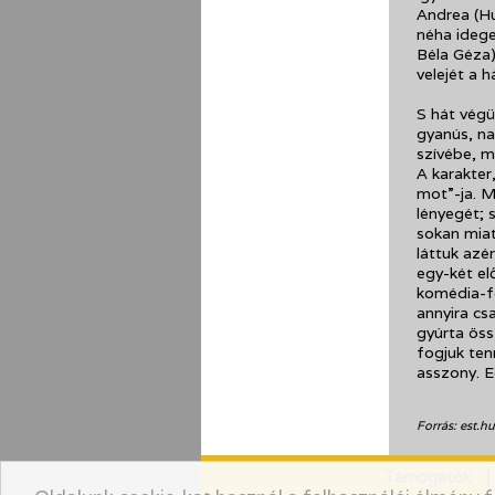
Andrea (H
néha idege
Béla Géza)
velejét a 
S hát végü
gyanús, na
szívébe, m
A karakter
mot”-ja. M
lényegét; 
sokan miat
láttuk az
egy-két el
komédia-fe
annyira cs
gyúrta öss
fogjuk ten
asszony. E
Forrás: est.hu
Támogatók