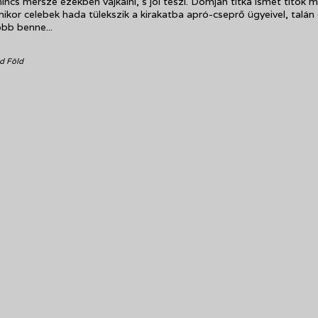
nincs mersze ezekben vájkálni, s jól teszi. Domján titka ismét titok 
kor celebek hada tülekszik a kirakatba apró-cseprő ügyeivel, talán
bb benne...
ad Föld