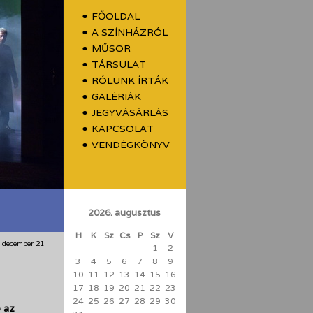
FŐOLDAL
A SZÍNHÁZRÓL
MŰSOR
TÁRSULAT
RÓLUNK ÍRTÁK
GALÉRIÁK
JEGYVÁSÁRLÁS
KAPCSOLAT
VENDÉGKÖNYV
2026. augusztus
H
K
Sz
Cs
P
Sz
V
 december 21.
1
2
3
4
5
6
7
8
9
10
11
12
13
14
15
16
17
18
19
20
21
22
23
24
25
26
27
28
29
30
b az