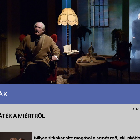
ÁK
2012.
ÁTÉK A MIÉRTRŐL
Milyen titkokat vitt magával a színésznő, aki inkáb