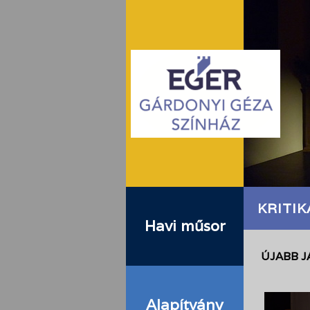
KRITIK
Havi műsor
ÚJABB J
Alapítvány