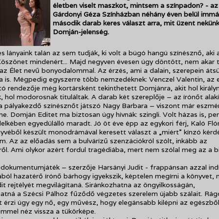
életben viselt maszkot, mintsem a színpadon? - az 
Gárdonyi Géza Színházban néhány éven belül immá
második darab keres választ arra, mit üzent nekünk
Domján-jelenség.
 lányaink talán az sem tudják, ki volt a búgó hangú színésznő, aki 
Köszönet mindenért... Majd negyven évesen úgy döntött, nem akar
az Élet nevű bonyodalommal. Az érzés, ami a dalain, szerepein átsü
 is. Mégpedig egyszerre több nemzedéknek: Venczel Valentin, az e
 rendezője még kortársként tekinthetett Domjánra, akit hol király
, hol modorosnak tituláltak. A darab két szereplője – az írónőt alak
a pályakezdő színésznőt játszó Nagy Barbara – viszont már eszm
ne. Domján Editet ma biztosan úgy hívnák: szingli. Volt házas is, pe
 lelkében egyedülálló maradt. Jó öt éve épp az egykori férj, Kaló Fló
véből készült monodrámával keresett választ a „miért” kínzó kérd
um. Az az előadás sem a bulvárízű szenzációkról szólt, inkább az
ről. Ami olykor azért fordul tragédiába, mert nem szólal meg az a 
dokumentumjáték – szerzője Harsányi Judit - frappánsan azzal ind
ból hazatérő írónő bárhogy igyekszik, képtelen megírni a könyvet, m
t rejtélyét megvilágítaná. Siránkozhatna az öngyilkosságán,
atná a Szécsi Pálhoz fűződő végzetes szerelem újabb szálait. Rá
t érzi úgy egy nő, egy művész, hogy elegánsabb kilépni az egészbő
emmel néz vissza a tükörképe.