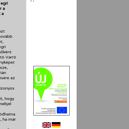
31
egri
r a
 a
azt
 tovább
t,
gri
nőként
ító Varró
ényképet
rsze,
rián
ésére az
bizonyos
ít, hogy
ellyel
gódhatna
l, ha már