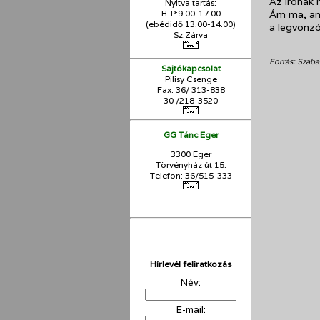
Az írónak 
Nyitva tartás:
H-P:9.00-17.00
Ám ma, ami
(ebédidő 13.00-14.00)
a legvonzó
Sz:Zárva
Forrás: Szab
Sajtókapcsolat
Pilisy Csenge
Fax: 36/ 313-838
30 /218-3520
GG Tánc Eger
3300 Eger
Törvényház út 15.
Telefon: 36/515-333
Hírlevél feliratkozás
Név:
E-mail: