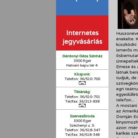
Internetes
Huszonéves
énekelte: 
jegyvásárlás
küszködni 
ismerős ma
ősbemutató
Gárdonyi Géza Színház
3300 Eger
ünnepeltek
Hatvani kapu tér 4.
Emese és 
látnak ben
Központ:
tudjuk, de
Telefon: 36/510-700
szövegköny
egri teátr
:
Titkárság
egyedüllét
Telefon: 36/510-701
telefon...
Tel/fax: 36/313-838
A mostani 
az Ameriká
Szervezőiroda
Domján Edi
3300 Eger
kinyomozh
Széchenyi u. 5.
azon: miér
Telefon: 36/518-347
karikás sz
Tel/fax: 36/
518-348