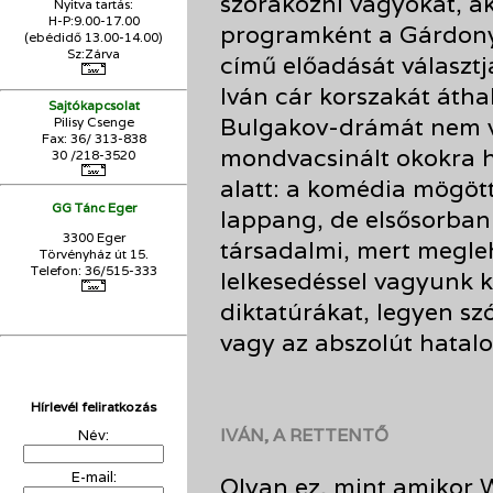
szórakozni vágyókat, ak
Nyitva tartás:
H-P:9.00-17.00
programként a Gárdonyi
(ebédidő 13.00-14.00)
Sz:Zárva
című előadását választ
Iván cár korszakát átha
Sajtókapcsolat
Bulgakov-drámát nem vé
Pilisy Csenge
Fax: 36/ 313-838
mondvacsinált okokra h
30 /218-3520
alatt: a komédia mögött
GG Tánc Eger
lappang, de elsősorban
3300 Eger
társadalmi, mert megle
Törvényház út 15.
Telefon: 36/515-333
lelkesedéssel vagyunk 
diktatúrákat, legyen sz
vagy az abszolút hatal
Hírlevél feliratkozás
IVÁN, A RETTENTŐ
Név:
E-mail:
Olyan ez, mint amikor