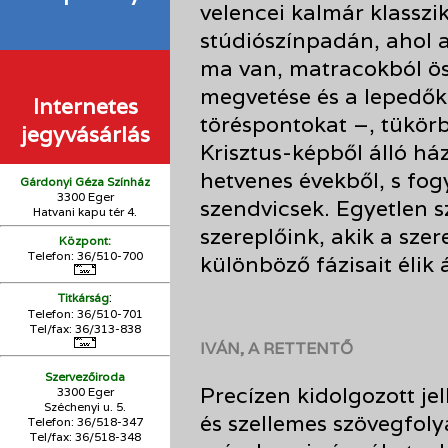
velencei kalmár klasszik
stúdiószínpadán, ahol a
ma van, matracokból ö
megvetése és a lepedők 
Internetes
töréspontokat –, tükörb
jegyvásárlás
Krisztus-képből álló ház
hetvenes évekből, s fogy
Gárdonyi Géza Színház
3300 Eger
szendvicsek. Egyetlen s
Hatvani kapu tér 4.
szereplőink, akik a sze
Központ:
Telefon: 36/510-700
különböző fázisait élik á
:
Titkárság
Telefon: 36/510-701
Tel/fax: 36/313-838
IVÁN, A RETTENTŐ
Szervezőiroda
Precízen kidolgozott jel
3300 Eger
Széchenyi u. 5.
és szellemes szövegfol
Telefon: 36/518-347
Tel/fax: 36/
518-348