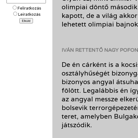
olimpiai döntő második 
Feliratkozás
kapott, de a világ akko
Leiratkozás
lehetett olimpiai bajnok
IVÁN RETTENTŐ NAGY POFON
De én cárként is a kocsis
osztályhűségét bizonyga
bizonyos angyal átsuha
fölött. Legalábbis én í
az angyal messze elkerü
bolsevik terrorgépezetén
teret, amelyben Bulgako
játszódik.