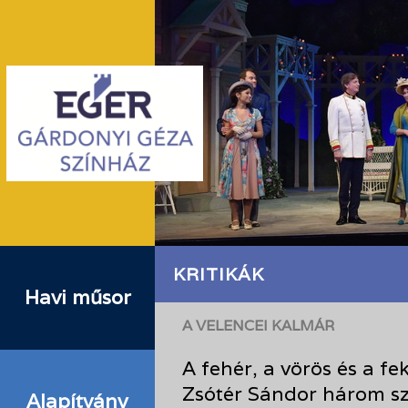
KRITIKÁK
Havi műsor
A VELENCEI KALMÁR
A fehér, a vörös és a fek
Zsótér Sándor három szí
Alapítvány