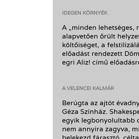
IDEGEN KÖRNYÉK
A „minden lehetséges,
alapvetően őrült helyze
költőiséget, a felstiliz
előadást rendezett Dömö
egri Aliz! című előadásr
A VELENCEI KALMÁR
Berúgta az ajtót évadn
Géza Színház. Shakesp
egyik legbonyolultabb d
nem annyira zagyva, m
belekezd fárasztó, célt