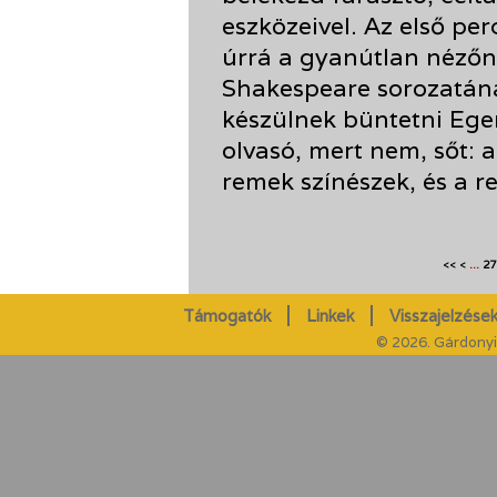
eszközeivel. Az első pe
úrrá a gyanútlan néző
Shakespeare sorozatána
készülnek büntetni Eg
olvasó, mert nem, sőt: 
remek színészek, és a r
...
27
<<
<
Támogatók
Linkek
Visszajelzések
© 2026. Gárdonyi