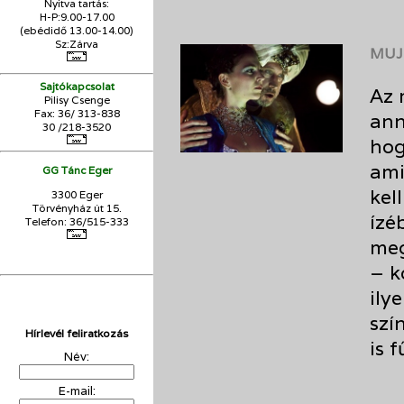
Nyitva tartás:
H-P:9.00-17.00
(ebédidő 13.00-14.00)
Sz:Zárva
MUJ
Sajtókapcsolat
Az 
Pilisy Csenge
Fax: 36/ 313-838
ann
30 /218-3520
hog
ami
GG Tánc Eger
kel
3300 Eger
Törvényház út 15.
ízé
Telefon: 36/515-333
meg
– k
ily
szí
Hírlevél feliratkozás
is 
Név:
E-mail: