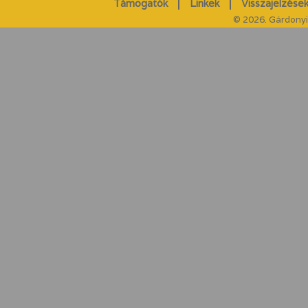
Támogatók
Linkek
Visszajelzések
© 2026. Gárdonyi