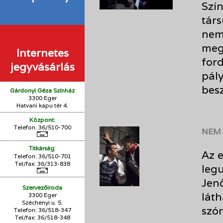
Szín
tár
nem
meg
Internetes
ford
jegyvásárlás
pály
besz
Gárdonyi Géza Színház
3300 Eger
Hatvani kapu tér 4.
Központ:
Telefon: 36/510-700
NEM 
:
Titkárság
Az 
Telefon: 36/510-701
Tel/fax: 36/313-838
leg
Jen
Szervezőiroda
láth
3300 Eger
Széchenyi u. 5.
szó
Telefon: 36/518-347
Tel/fax: 36/
518-348