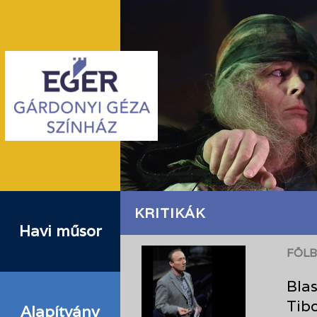
KRITIKÁK
Havi műsor
FÖLB
Blas
Tib
Alapítvány