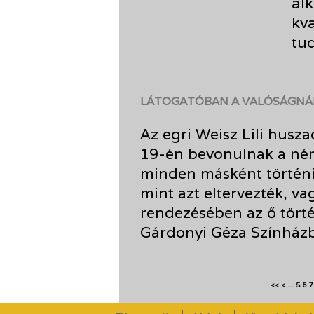
alk
kv
tud
LÁTOGATÓBAN A VALÓSÁGNÁ
Az egri Weisz Lili husz
19-én bevonulnak a né
minden másként történik
mint azt eltervezték, va
rendezésében az ő tört
Gárdonyi Géza Színház
...
5
6
7
<<
<