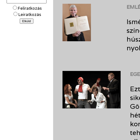
EMLÉ
Feliratkozás
Leiratkozás
Ismé
szín
húsz
nyo
EGE
Ez
sik
Gö
hé
kor
teh