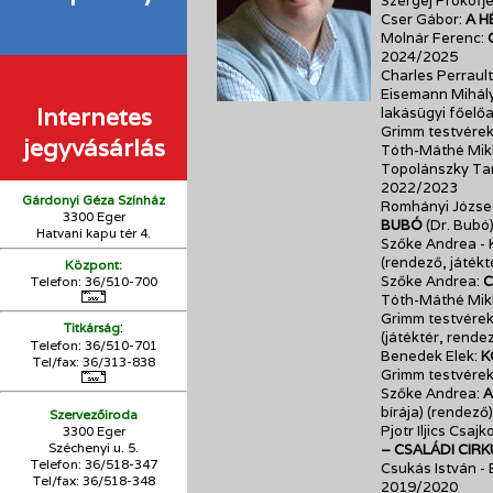
Szergej Prokofj
Cser Gábor:
A H
Molnár Ferenc:
2024/2025
Charles Perrault
Eisemann Mihály
Internetes
lakásügyi főelő
Grimm testvére
jegyvásárlás
Tóth-Máthé Mik
Topolánszky Ta
2022/2023
Gárdonyi Géza Színház
Romhányi József
3300 Eger
BUBÓ
(Dr. Bubó
Hatvani kapu tér 4.
Szőke Andrea - K
(rendező, játékt
Központ:
Szőke Andrea:
C
Telefon: 36/510-700
Tóth-Máthé Mik
Grimm testvérek
:
Titkárság
(játéktér, rende
Telefon: 36/510-701
Benedek Elek:
K
Tel/fax: 36/313-838
Grimm testvére
Szőke Andrea:
A
bírája) (rendező
Szervezőiroda
Pjotr Iljics Csa
3300 Eger
Széchenyi u. 5.
– CSALÁDI CIR
Telefon: 36/518-347
Csukás István -
Tel/fax: 36/
518-348
2019/2020