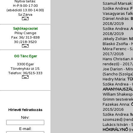
Nyitva tartás:
Szamuil Marsak
H-P:9.00-17.00
Szőke Andrea:
F
(ebédidő 13.00-14.00)
Vasagyaras falk
Sz:Zárva
Dániel András:
2018/2019
Szőke Andrea:
A
Sajtókapcsolat
Pilisy Csenge
2018/2019
Fax: 36/ 313-838
Jékely Zoltán:
M
30 /218-3520
Blaskó Zsófia -
Móra Ferenc - 
2017/2018
GG Tánc Eger
Hans Christian 
rendező)
- 2017
3300 Eger
Törvényház út 15.
Joe Darion - Mi
Telefon: 36/515-333
(Sancho (Szolga
Hedry Mária:
TÜ
Szőke Andrea - 
ARANYHAJSZÁ
William Shakesp
Grimm testvére
Fazekas Anna:
2015/2016
Hírlevél feliratkozás
Szőke Andrea:
M
Név:
szomszéd) (ren
Lukács István -
E-mail:
HÓKIRÁLYNŐ
(r