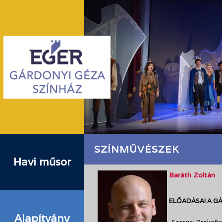
SZÍNMŰVÉSZEK
Havi műsor
Baráth Zoltán
ELŐADÁSAI A G
Alapítvány