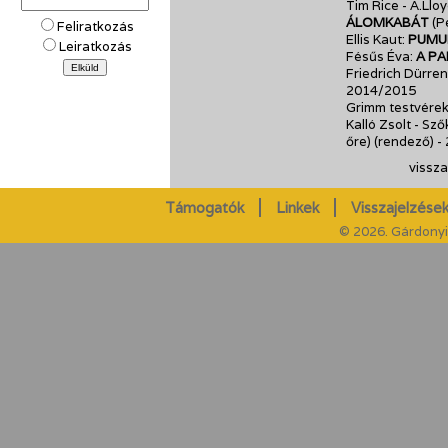
Tim Rice - A.Ll
ÁLOMKABÁT
(P
Feliratkozás
Ellis Kaut:
PUMU
Leiratkozás
Fésűs Éva:
A PA
Friedrich Dürre
2014/2015
Grimm testvére
Kalló Zsolt - Sz
őre) (rendező)
-
vissza
Támogatók
Linkek
Visszajelzések
© 2026. Gárdonyi