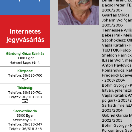
Lehár Ferenc:
L
Bacsó Péter:
TE
2006/2007
Gyárfás Miklós:
Johann Wolfgan
2005/2006
Internetes
Tennessee Will
Békés Pál - Meli
jegyvásárlás
Szophoklész:
OI
Vajda Katalin - 
TUDTOK
(Fülöp
Gárdonyi Géza Színház
Sheldon Harnick 
3300 Eger
(Lázár Wolf, mé
Hatvani kapu tér 4.
Anton Pavlovics
Romanovics, ka
Központ:
Frederick Loewe
Telefon: 36/510-700
- 2003/2004
Böhm György - 
:
Titkárság
István, jellemsz
Telefon: 36/510-701
Vajda Katalin:
A
Tel/fax: 36/313-838
polgár)
- 2003/
Sarkadi Imre:
EL
2003/2004
Szervezőiroda
Gabriel García 
3300 Eger
Széchenyi u. 5.
2002/2003
Telefon: 36/518-347
Böhm György - N
Tel/fax: 36/
518-348
Korcsmáros Gyö