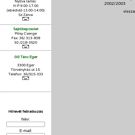
Nyitva tartás:
2002/2003
H-P:9.00-17.00
(ebédidő 13.00-14.00)
vissza
Sz:Zárva
Sajtókapcsolat
Pilisy Csenge
Fax: 36/ 313-838
30 /218-3520
GG Tánc Eger
3300 Eger
Törvényház út 15.
Telefon: 36/515-333
Hírlevél feliratkozás
Név:
E-mail: