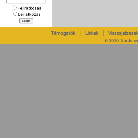
Feliratkozás
Leiratkozás
Támogatók
Linkek
Visszajelzések
© 2026. Gárdonyi