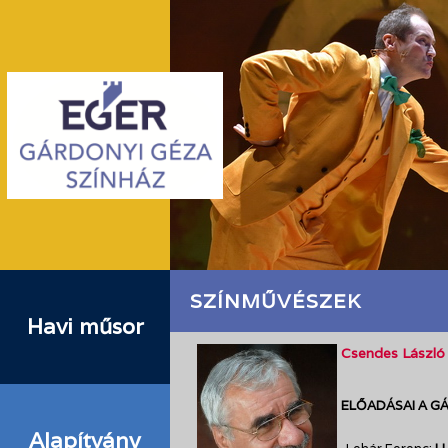
SZÍNMŰVÉSZEK
Havi műsor
Csendes László
ELŐADÁSAI A G
Alapítvány