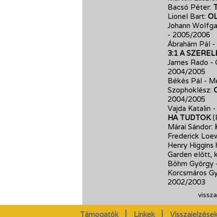
Bacsó Péter:
Lionel Bart:
OL
Johann Wolfg
- 2005/2006
Ábrahám Pál - 
3:1 A SZERE
James Rado -
2004/2005
Békés Pál - Me
Szophoklész:
2004/2005
Vajda Katalin 
HA TUDTOK
(
Márai Sándor:
Frederick Loew
Henry Higgins h
Garden előtt, k
Böhm György -
Korcsmáros G
2002/2003
vissza
Támogatók
Linkek
Visszajelzések