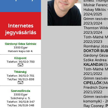
Ernest Thomp
Molnár Ferenc
Hubay Miklós:
2024/2025
Grimm testvér
2023/2024
Internetes
Thornton Wild
jegyvásárlás
2023/2024
Tóth-Máthé Mi
2022/2023
Gárdonyi Géza Színház
Romhányi Józs
3300 Eger
DOKTOR BU
Hatvani kapu tér 4.
Gárdonyi Géza
Központ:
Szőke Andrea -
Telefon: 36/510-700
KALANDJAI
(S
Tóth-Máthé Mi
:
Titkárság
2021/2022
Telefon: 36/510-701
Grimm testvér
Tel/fax: 36/313-838
CIPELLŐK
(Mö
Friedrich Dürr
Szervezőiroda
2021/2022
3300 Eger
Grimm testvér
Széchenyi u. 5.
komornyik)
- 
Telefon: 36/518-347
Tel/fax: 36/
518-348
Ray Cooney:
P