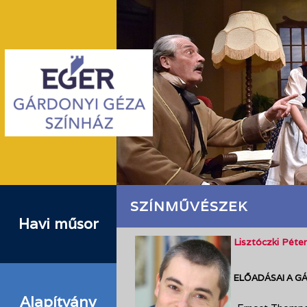
SZÍNMŰVÉSZEK
Havi műsor
Lisztóczki Péter
ELŐADÁSAI A G
Alapítvány