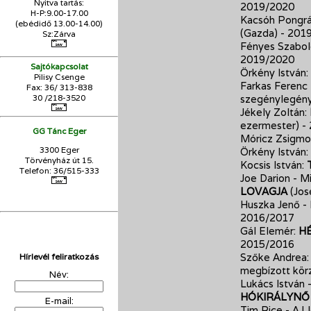
Nyitva tartás:
2019/2020
H-P:9.00-17.00
Kacsóh Pongrác
(ebédidő 13.00-14.00)
(Gazda)
- 201
Sz:Zárva
Fényes Szabolc
2019/2020
Sajtókapcsolat
Örkény István:
Pilisy Csenge
Farkas Ferenc
Fax: 36/ 313-838
szegénylegén
30 /218-3520
Jékely Zoltán:
ezermester)
-
GG Tánc Eger
Móricz Zsigm
3300 Eger
Örkény István:
Törvényház út 15.
Kocsis István:
Telefon: 36/515-333
Joe Darion - M
LOVAGJA
(Jos
Huszka Jenő -
2016/2017
Gál Elemér:
H
2015/2016
Szőke Andrea
Hírlevél feliratkozás
megbízott kör
Név:
Lukács István 
HÓKIRÁLYNŐ
E-mail:
Tim Rice - A.