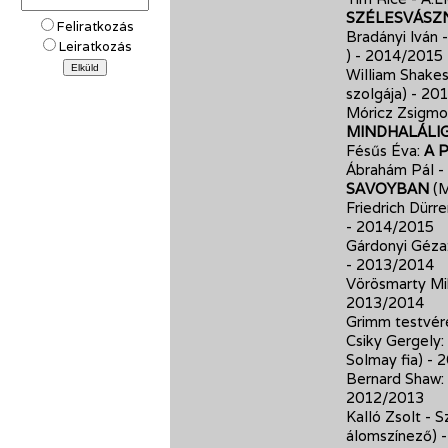
SZÉLESVÁSZ
Feliratkozás
Bradányi Iván 
Leiratkozás
)
- 2014/2015
William Shake
szolgája)
- 20
Móricz Zsigmon
MINDHALÁLI
Fésűs Éva:
A 
Ábrahám Pál - 
SAVOYBAN
(M
Friedrich Dürr
- 2014/2015
Gárdonyi Géza
- 2013/2014
Vörösmarty Mi
2013/2014
Grimm testvér
Csiky Gergely:
Solmay fia)
- 
Bernard Shaw:
2012/2013
Kalló Zsolt - 
álomszínező)