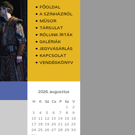
FŐOLDAL
A SZÍNHÁZRÓL
MŰSOR
TÁRSULAT
RÓLUNK ÍRTÁK
GALÉRIÁK
JEGYVÁSÁRLÁS
KAPCSOLAT
VENDÉGKÖNYV
2026. augusztus
H
K
Sz
Cs
P
Sz
V
1
2
3
4
5
6
7
8
9
10
11
12
13
14
15
16
17
18
19
20
21
22
23
24
25
26
27
28
29
30