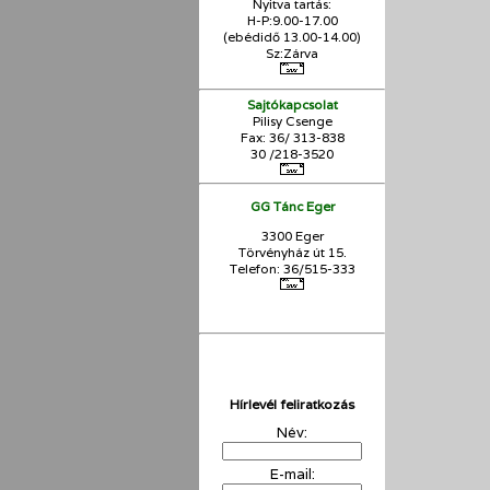
Nyitva tartás:
H-P:9.00-17.00
(ebédidő 13.00-14.00)
Sz:Zárva
Sajtókapcsolat
Pilisy Csenge
Fax: 36/ 313-838
30 /218-3520
GG Tánc Eger
3300 Eger
Törvényház út 15.
Telefon: 36/515-333
Hírlevél feliratkozás
Név:
E-mail: