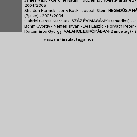
James Rado - Gerome Ragni - McDermot:
HAIR
(Margaret)
-
2004/2005
Sheldon Harnick - Jerry Bock - Joseph Stein:
HEGEDŰS A H
(Bjelke)
- 2003/2004
Gabriel García Márquez:
SZÁZ ÉV MAGÁNY
(Remedios)
- 
Böhm György - Nemes István - Dés László - Horváth Péter -
Korcsmáros György:
VALAHOL EURÓPÁBAN
(Bandatag)
- 
vissza a társulat tagjaihoz