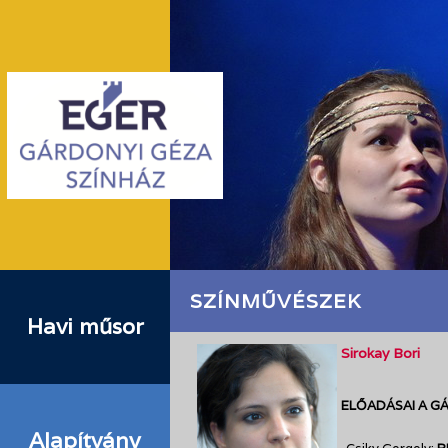
SZÍNMŰVÉSZEK
Havi műsor
Sirokay Bori
ELŐADÁSAI A G
Alapítvány