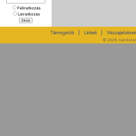
Feliratkozás
Leiratkozás
Támogatók
Linkek
Visszajelzések
© 2026. Gárdonyi