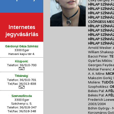
Csiky Gergely:
P
HÍRLAP SZÍNHÁ
HÍRLAP SZÍNHÁ
HÍRLAP SZÍNHÁ
HÍRLAP SZÍNHÁ
CSÖRGESS MEG
Internetes
HÍRLAP SZÍNHÁ
HÍRLAP SZÍNHÁ
jegyvásárlás
HÍRLAP SZÍNHÁ
HÍRLAP SZÍNHÁ
HÍRLAP SZÍNHÁ
Gárdonyi Géza Színház
Arnold Wesker:
3300 Eger
William Shakesp
Hatvani kapu tér 4.
Bacsó Péter:
TE
Gyárfás Miklós:
Központ:
Georges Feyde
Telefon: 36/510-700
Molnár Ferenc:
A. A. Milne:
MIC
:
Titkárság
Makszim Gorkij:
Telefon: 36/510-701
Molière:
TUDÓS
Tel/fax: 36/313-838
Szophoklész:
OI
Békés Pál:
A FÉ
Békés Pál:
A FÉ
Szervezőiroda
Frederick Loewe
3300 Eger
Széchenyi u. 5.
2003/2004
Telefon: 36/518-347
Böhm György - N
Tel/fax: 36/
518-348
Korcsmáros Gyö