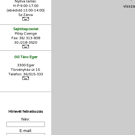
Nyitva tartás:
H-P:9.00-17.00
vissza
(ebédidő 13.00-14.00)
Sz:Zárva
Sajtókapcsolat
Pilisy Csenge
Fax: 36/ 313-838
30 /218-3520
GG Tánc Eger
3300 Eger
Törvényház út 15.
Telefon: 36/515-333
Hírlevél feliratkozás
Név:
E-mail: