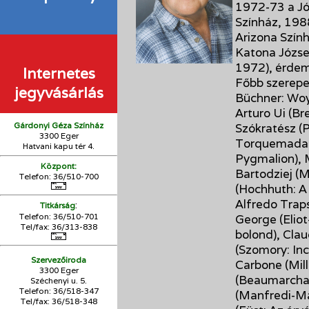
1972-73 a Jó
Színház, 198
Arizona Szín
Katona József
1972), érdem
Internetes
Főbb szerepei
jegyvásárlás
Büchner: Woyz
Arturo Ui (Bre
Gárdonyi Géza Színház
Szókratész (
3300 Eger
Torquemada (I
Hatvani kapu tér 4.
Pygmalion), 
Központ:
Bartodziej (M
Telefon: 36/510-700
(Hochhuth: A 
Alfredo Traps
:
Titkárság
Telefon: 36/510-701
George (Eliot
Tel/fax: 36/313-838
bolond), Cla
(Szomory: In
Szervezőiroda
Carbone (Mille
3300 Eger
(Beaumarchai
Széchenyi u. 5.
Telefon: 36/518-347
(Manfredi-Ma
Tel/fax: 36/
518-348