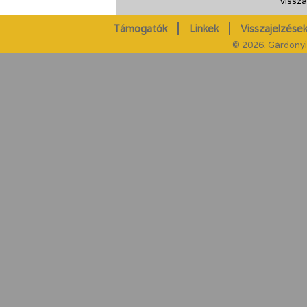
vissza
Támogatók
Linkek
Visszajelzések
© 2026. Gárdonyi