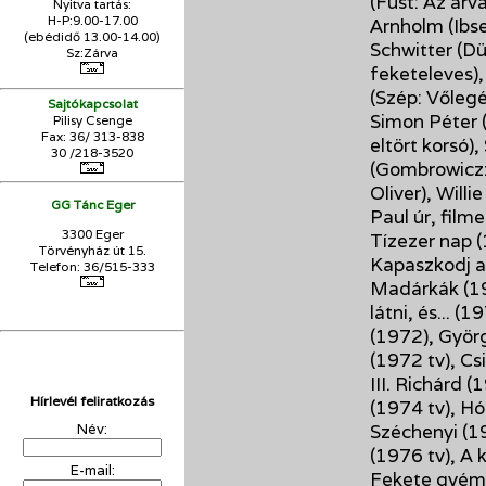
(Füst: Az árv
Nyitva tartás:
H-P:9.00-17.00
Arnholm (Ibs
(ebédidő 13.00-14.00)
Schwitter (Dü
Sz:Zárva
feketeleves),
(Szép: Vőlegé
Sajtókapcsolat
Simon Péter 
Pilisy Csenge
Fax: 36/ 313-838
eltört korsó)
30 /218-3520
(Gombrowicz:
Oliver), Willi
GG Tánc Eger
Paul úr, film
3300 Eger
Tízezer nap 
Törvényház út 15.
Kapaszkodj a
Telefon: 36/515-333
Madárkák (197
látni, és... (
(1972), Györg
(1972 tv), C
III. Richárd (
Hírlevél feliratkozás
(1974 tv), H
Széchenyi (19
Név:
(1976 tv), A 
E-mail:
Fekete gyémá