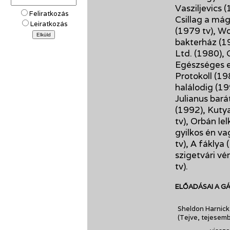
Vasziljevics 
Feliratkozás
Csillag a mág
Leiratkozás
(1979 tv), Wo
bakterház (1
Ltd. (1980), 
Egészséges er
Protokoll (19
halálodig (19
Julianus bará
(1992), Kuty
tv), Orbán le
gyilkos én va
tv), A fáklya 
szigetvári vé
tv).
ELŐADÁSAI A G
Sheldon Harnick 
(Tejve, tejesem