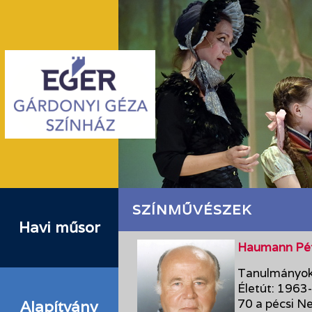
SZÍNMŰVÉSZEK
Havi műsor
Haumann Pé
Tanulmányok:
Életút: 1963
70 a pécsi N
Alapítvány