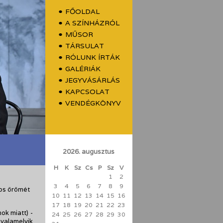
FŐOLDAL
A SZÍNHÁZRÓL
MŰSOR
TÁRSULAT
RÓLUNK ÍRTÁK
GALÉRIÁK
JEGYVÁSÁRLÁS
KAPCSOLAT
VENDÉGKÖNYV
2026. augusztus
H
K
Sz
Cs
P
Sz
V
1
2
3
4
5
6
7
8
9
tos örömét
10
11
12
13
14
15
16
17
18
19
20
21
22
23
ok miatt) -
24
25
26
27
28
29
30
valamelyik