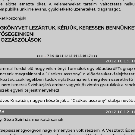
je előtte átnézte őket. A véleményeket tartalmi változtatás nélkül
 publikálunk irreleváns, gyűlöletkeltő üzeneteket, trágárságot.
et köszönjük!
GKÖNYVET LEZÁRTUK. KÉRJÜK, KERESSEN BENNÜNKE
TŐSÉGEINKEN!
 HOZZÁSZÓLÁSOK
...
7
8
9
10
11
12
13
14
15
16
17
<<
<
>
>>
2012.10.13. 1
lommal fordul elö,hogy véleményt formálok egy előadásról!Tegnap 
encsénk megtekinteni a "Csókos asszony" c. előadásukat-felejthetet
koztak..csak legekben tudok nyilatkozni,mert még ilyen szerethető
t nem ismerek.Szìnházjáró ember vagyok,őszintén gratulálok a ren
észek egyéni teljesítményéhez!
dves Krisztián, nagyon köszönjük a "Csókos asszony" stábja nevéb
őd
2012.10.12. 1
yi Géza Színház munkatársainak
 Sepsiszentgyörgyön nagy élményben volt részem. A Vesztett Éde