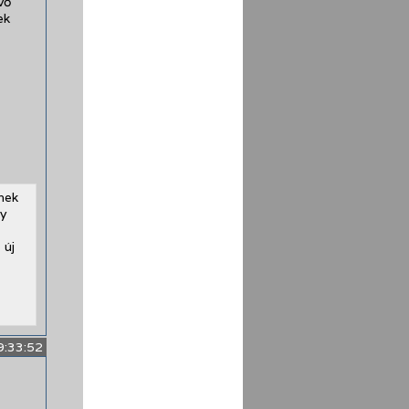
vő
ek
inek
y
 új
9:33:52