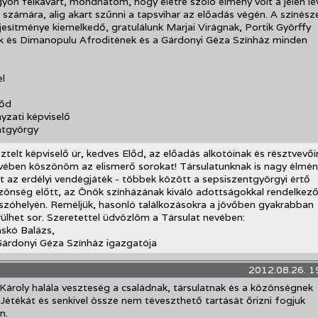
yon felkavart, mondhatom, hogy életre szóló élmény volt a jelen le
számára, alig akart szűnni a tapsvihar az előadás végén. A színész
ljesítménye kiemelkedő, gratulálunk Marjai Virágnak, Portik Györffy
 és Dimanopulu Afroditének és a Gárdonyi Géza Színház minden
el
őd
zati képviselő
ntgyörgy
sztelt képviselő úr, kedves Előd, az előadás alkotóinak és résztvevő
vében köszönöm az elismerő sorokat! Társulatunknak is nagy élmén
lt az erdélyi vendégjáték - többek között a sepsiszentgyörgyi értő
zönség előtt, az Önök színházának kiváló adottságokkal rendelkező
tszóhelyén. Reméljük, hasonló találkozásokra a jövőben gyakrabban
rülhet sor. Szeretettel üdvözlöm a Társulat nevében:
askó Balázs,
Gárdonyi Géza Színház igazgatója
2012.08.26. 1
Károly halála veszteség a családnak, társulatnak és a közönségnek
 Jétékát és senkivel össze nem téveszthető tartását őrizni fogjuk
n.