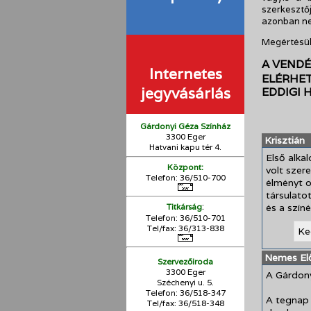
szerkesztő
azonban nem
Megértésük
A VENDÉ
Internetes
ELÉRHE
jegyvásárlás
EDDIGI
Gárdonyi Géza Színház
3300 Eger
Krisztián
Hatvani kapu tér 4.
Első alka
Központ:
volt szer
Telefon: 36/510-700
élményt o
társulato
:
és a szín
Titkárság
Telefon: 36/510-701
Tel/fax: 36/313-838
Ke
Nemes El
Szervezőiroda
3300 Eger
A Gárdon
Széchenyi u. 5.
Telefon: 36/518-347
A tegnap
Tel/fax: 36/
518-348