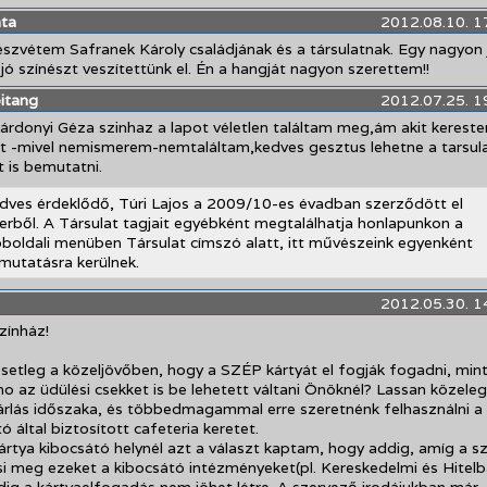
áta
2012.08.10. 1
észvétem Safranek Károly családjának és a társulatnak. Egy nagyon 
jó színészt veszítettünk el. Én a hangját nagyon szerettem!!
itang
2012.07.25. 1
Gárdonyi Géza szinhaz a lapot véletlen találtam meg,ám akit kereste
st -mivel nemismerem-nemtaláltam,kedves gesztus lehetne a tarsul
 is bemutatni.
dves érdeklődő, Túri Lajos a 2009/10-es évadban szerződött el
erből. A Társulat tagjait egyébként megtalálhatja honlapunkon a
bboldali menüben Társulat címszó alatt, itt művészeink egyenként
mutatásra kerülnek.
2012.05.30. 1
zínház!
setleg a közeljövőben, hogy a SZÉP kártyát el fogják fogadni, min
o az üdülési csekket is be lehetett váltani Önöknél? Lassan közeleg
árlás időszaka, és többedmagammal erre szeretnénk felhasználni a
 által biztosított cafeteria keretet.
rtya kibocsátó helynél azt a választ kaptam, hogy addig, amíg a s
i meg ezeket a kibocsátó intézményeket(pl. Kereskedelmi és Hitelb