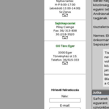
darab nag
Nyitva tartás:
H-P:9.00-17.00
közönség 
(ebédidő 13.00-14.00)
egyéni te
Sz:Zárva
Andrásnak
tagjának.
Sajtókapcsolat
tisztelett
Pilisy Csenge
Fax: 36/ 313-838
30 /218-3520
Nemes El
önkormány
Sepsisze
GG Tánc Eger
Ti
3300 Eger
Törvényház út 15.
ne
Telefon: 36/515-333
vo
kö
já
ke
Bl
a 
Hírlevél feliratkozás
Jutka
Név:
Safranek 
egyaránt.
E-mail:
szivünkbe