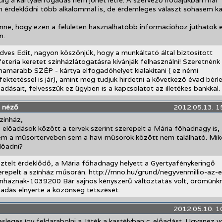
ig a kártyaelfogadás nem jöhet létre. A szervező irodájukban már
 érdeklődni több alkalommal is, de érdemleges választ sohasem k
ne, hogy ezen a felületen használhatóbb információhoz juthatok
n.
dves Edit, nagyon köszönjük, hogy a munkáltató által biztosított
feteria keretet színházlátogatásra kívánják felhasználni! Szeretnénk
hamarabb SZÉP - kártya elfogadóhelyet kialakítani ( ez némi
fektetéssel is jár), amint meg tudjuk hirdetni a következő évad bérl
őadásait, felvesszük ez ügyben is a kapcsolatot az illetékes bankkal.
 néző
2012.05.13. 1
Színház,
s előadások között a tervek szerint szerepelt a Mária főhadnagy is,
em a műsorterveben sem a havi műsorok között nem található. Mik
előadni?
sztelt érdeklődő, a Mária főhadnagy helyett a Gyertyafénykeringő
erepelt a színház műsorán. http://mno.hu/grund/negyvenmillio-az-e
inhaznak-1039200 Bár sajnos kényszerű változtatás volt, örömünkr
őadás elnyerte a közönség tetszését.
2012.05.10. 1
esleges így feldarabolni a Játék a kastélyban c. előadást. Ugyanez vo