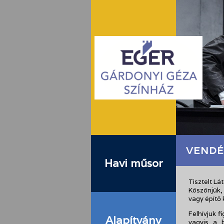
VENDÉ
Havi műsor
Tisztelt Lá
Köszönjük,
vagy építő k
Felhívjuk f
Alapítvány
vagyis a 