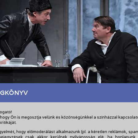
GKÖNYV
togató!
 hogy Ön is megosztja velünk és közönségünkkel a színházzal kapcsola
ritikáját.
igyelmét, hogy előmoderálást alkalmazunk (pl. a kéretlen reklámok, spam
bejegyzések csak akkor kerülnek nyilvánosság elé, ha honlapunk 