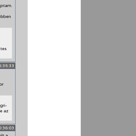
aptam.
 ebben
etes
5:35:33
or
gri-
e az
0:36:03
lt a