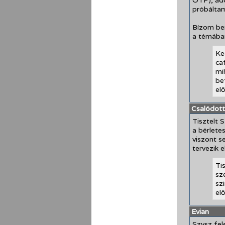
OTP), add
próbáltam
Bízom ben
a témába
Ke
ca
mi
be
el
Csalódott
Tisztelt 
a bérlete
viszont s
tervezik 
Ti
sz
sz
el
Evian
Szvsz fel