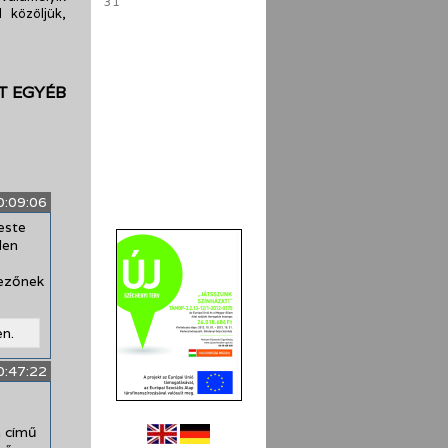
31
 közöljük,
T EGYÉB
0:09:06
este
len
dezőnek
en.
0:47:22
n című