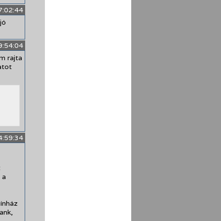
7:02:44
jó
9:54:04
m rajta
atot
4:59:34
t
 a
zínház
ank,