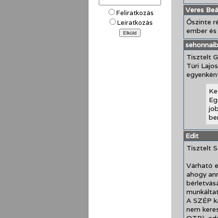
Veres Be
Feliratkozás
Őszinte r
Leiratkozás
ember és 
sehonnaib
Tisztelt 
Túri Lajo
egyenként
Ke
Eg
jo
be
Edit
Tisztelt S
Várható e
ahogy ann
bérletvás
munkáltató
A SZÉP ká
nem keres