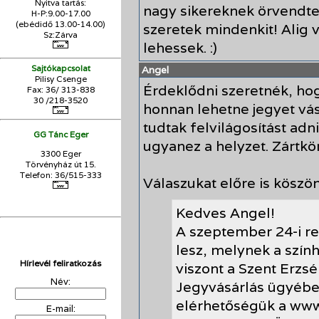
Nyitva tartás:
nagy sikereknek örvendte
H-P:9.00-17.00
(ebédidő 13.00-14.00)
szeretek mindenkit! Alig
Sz:Zárva
lehessek. :)
Sajtókapcsolat
Angel
Pilisy Csenge
Érdeklődni szeretnék, ho
Fax: 36/ 313-838
30 /218-3520
honnan lehetne jegyet vá
tudtak felvilágosítást adn
GG Tánc Eger
ugyanez a helyzet. Zártkö
3300 Eger
Törvényház út 15.
Telefon: 36/515-333
Válaszukat előre is kösz
Kedves Angel!
A szeptember 24-i r
lesz, melynek a szín
Hírlevél feliratkozás
viszont a Szent Erzs
Név:
Jegyvásárlás ügyében 
elérhetőségük a www
E-mail: