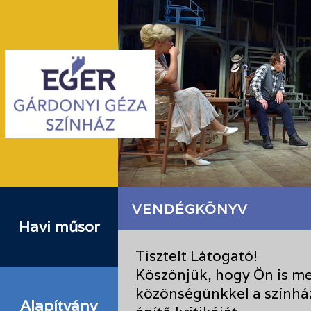
VENDÉGKÖNYV
Havi műsor
Tisztelt Látogató!
Köszönjük, hogy Ön is me
közönségünkkel a színhá
Alapítvány