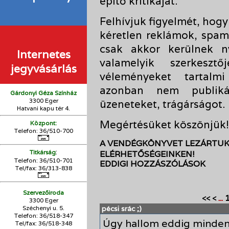
építő kritikáját.
Felhívjuk figyelmét, hogy
kéretlen reklámok, spam
csak akkor kerülnek n
Internetes
valamelyik szerkesz
jegyvásárlás
véleményeket tartalmi
azonban nem publikálu
Gárdonyi Géza Színház
3300 Eger
üzeneteket, trágárságot.
Hatvani kapu tér 4.
Megértésüket köszönjük!
Központ:
Telefon: 36/510-700
A VENDÉGKÖNYVET LEZÁRTUK.
:
Titkárság
ELÉRHETŐSÉGEINKEN!
Telefon: 36/510-701
EDDIGI HOZZÁSZÓLÁSOK
Tel/fax: 36/313-838
Szervezőiroda
...
<<
<
3300 Eger
Széchenyi u. 5.
pécsi srác ;)
Telefon: 36/518-347
Úgy hallom eddig minden
Tel/fax: 36/
518-348