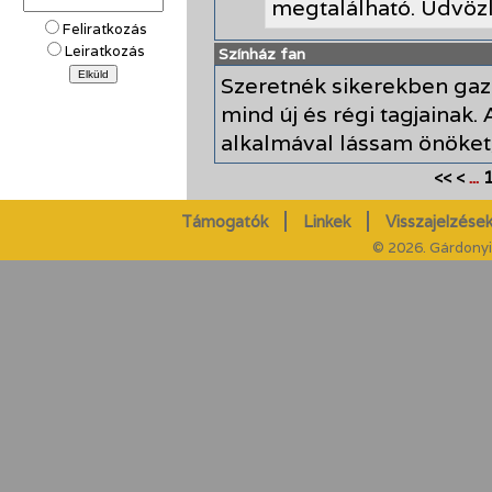
megtalálható. Üdvözle
Feliratkozás
Leiratkozás
Színház fan
Szeretnék sikerekben gazd
mind új és régi tagjainak
alkalmával lássam önöket/
...
<<
<
Támogatók
Linkek
Visszajelzések
© 2026. Gárdonyi