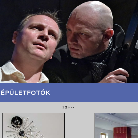
 ÉPÜLETFOTÓK
1
2
>
>>