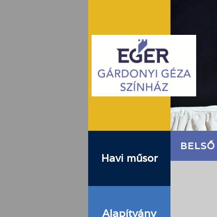
BELSŐ
Havi műsor
Alapítvány