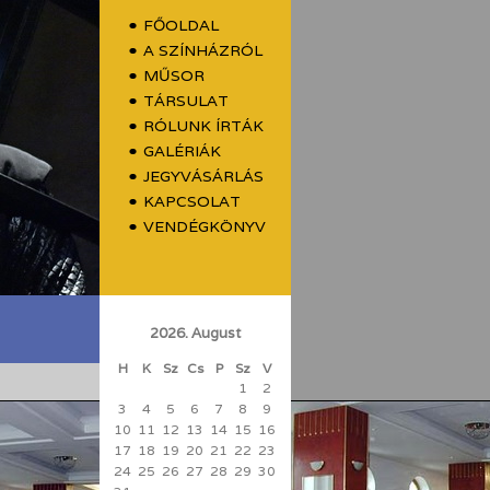
FŐOLDAL
A SZÍNHÁZRÓL
MŰSOR
TÁRSULAT
RÓLUNK ÍRTÁK
GALÉRIÁK
JEGYVÁSÁRLÁS
KAPCSOLAT
VENDÉGKÖNYV
2026. August
H
K
Sz
Cs
P
Sz
V
1
2
3
4
5
6
7
8
9
10
11
12
13
14
15
16
17
18
19
20
21
22
23
24
25
26
27
28
29
30