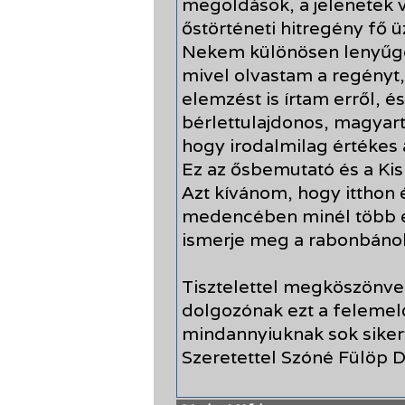
megoldások, a jelenetek 
őstörténeti hitregény fő ü
Nekem különösen lenyűgö
mivel olvastam a regényt,
elemzést is írtam erről, é
bérlettulajdonos, magyar
hogy irodalmilag értékes
Ez az ősbemutató és a Kis
Azt kívánom, hogy itthon 
medencében minél több e
ismerje meg a rabonbánok 
Tisztelettel megköszönve
dolgozónak ezt a felemel
mindannyiuknak sok siker
Szeretettel Szóné Fülöp 