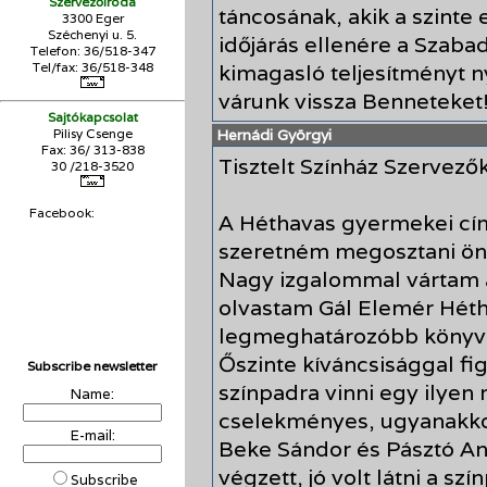
Szervezőiroda
táncosának, akik a szinte 
3300 Eger
Széchenyi u. 5.
időjárás ellenére a Szab
Telefon: 36/518-347
Tel/fax: 36/
518-348
kimagasló teljesítményt n
várunk vissza Benneteket
Sajtókapcsolat
Pilisy Csenge
Hernádi Györgyi
Fax: 36/ 313-838
Tisztelt Színház Szervező
30 /218-3520
Facebook:
A Héthavas gyermekei cím
szeretném megosztani ön
Nagy izgalommal vártam 
olvastam Gál Elemér Héth
legmeghatározóbb köny
Őszinte kíváncsisággal fi
Subscribe newsletter
színpadra vinni egy ilye
Name:
cselekményes, ugyanakkor
E-mail:
Beke Sándor és Pásztó An
végzett, jó volt látni a s
Subscribe