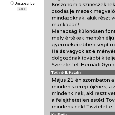
Köszönöm a színészeknek,
Unsubscribe
csodás jelmezek megvalós
mindazoknak, akik részt 
munkában!
Manapság különösen fonto
mely értékek mentén éljük
gyermekei ebben segít m
Hálás vagyok az élményér
dolgozónak további kitelj
Szeretettel: Hernádi Györ
Tóthné E. Katalin
Május 21-én szombaton a 
minden szereplőjének, a 
mindenkinek, aki részt 
a felejthetetlen estét! To
mindenkinek! Tisztelettel
Kis Emilia