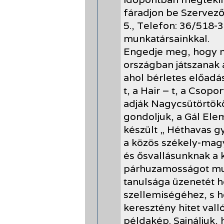
fáradjon be Szervező
5., Telefon: 36/518-
munkatársainkkal.
Engedje meg, hogy m
országban játszanak 
ahol bérletes előadás
t, a Hair – t, a Csop
adják Nagycsütörtök
gondoljuk, a Gál Ele
készült „ Héthavas g
a közös székely-mag
és ősvallásunknak a 
párhuzamosságot mu
tanulsága üzenetét 
szellemiségéhez, s hő
keresztény hitet val
példakép. Sajnáljuk, 