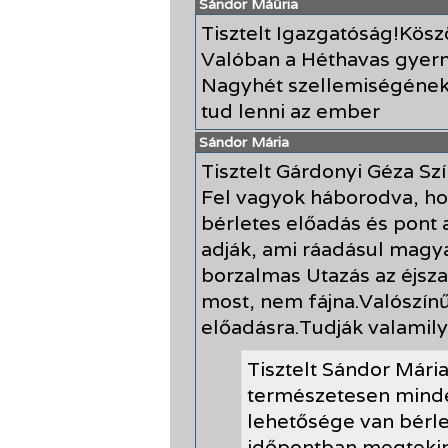
Sándor Máűria
Tisztelt Igazgatóság!Kösz
Valóban a Héthavas gyer
Nagyhét szellemiségének
tud lenni az ember
Sándor Mária
Tisztelt Gárdonyi Géza Sz
Fel vagyok háborodva, ho
bérletes előadás és pont
adják, ami ráadásul magy
borzalmas Utazás az éjsz
most, nem fájna.Valószín
előadásra.Tudják valamil
Tisztelt Sándor Mári
természetesen mind
lehetősége van bérle
időpontban megtekint