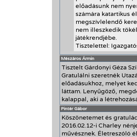
előadásunk nem nyert
számára katartikus é
megszívlelendő keres
nem illeszkedik töké
játékrendjébe.
Tisztelettel: Igazgat
Mészáros Ármin
Tisztelt Gárdonyi Géza Sz
Gratulálni szeretnék Utaz
előadásukhoz, melyet ke
láttam. Lenyűgöző, megdö
kalappal, aki a létrehoz
Pintér Gábor
Köszönetemet és gratulác
2016.02.12-i Charley nén
művésznek. Életreszóló é