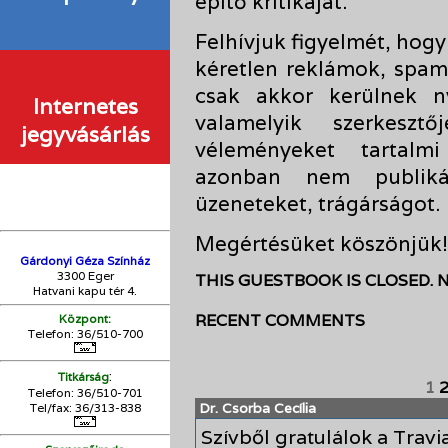
építő kritikáját.
Felhívjuk figyelmét, hogy
kéretlen reklámok, spam
csak akkor kerülnek n
Internetes
valamelyik szerkesz
jegyvásárlás
véleményeket tartalmi
azonban nem publikálu
üzeneteket, trágárságot.
Megértésüket köszönjük!
Gárdonyi Géza Színház
3300 Eger
THIS GUESTBOOK IS CLOSED. 
Hatvani kapu tér 4.
RECENT COMMENTS
Központ:
Telefon: 36/510-700
:
Titkárság
1
Telefon: 36/510-701
Dr. Csorba Cecília
Tel/fax: 36/313-838
Szívből gratulálok a Trav