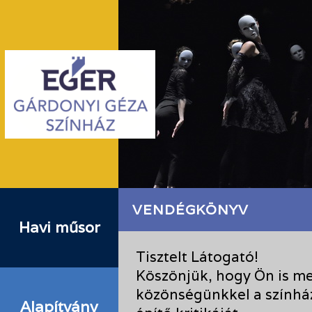
VENDÉGKÖNYV
Havi műsor
Tisztelt Látogató!
Köszönjük, hogy Ön is me
közönségünkkel a színhá
Alapítvány