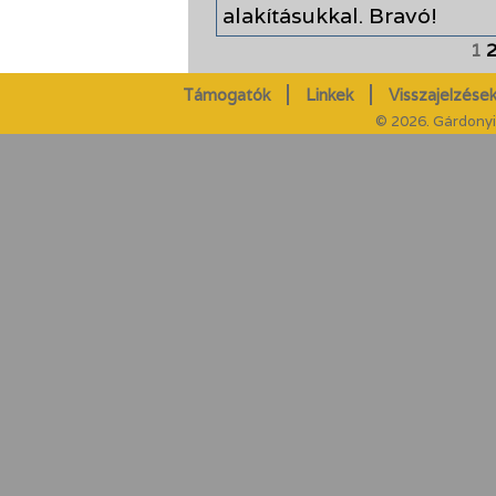
alakításukkal. Bravó!
1
Támogatók
Linkek
Visszajelzések
© 2026. Gárdonyi