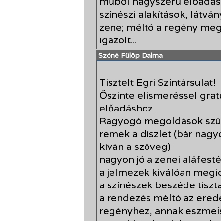
műből nagyszerű előadás 
színészi alakítások, látvá
zene; méltó a regény megj
igazolt...
Szóné Fülöp Dalma
Tisztelt Egri Színtársulat!
Őszinte elismeréssel gra
előadáshoz.
Ragyogó megoldások szül
remek a díszlet (bár nagyo
kíván a szöveg)
nagyon jó a zenei aláfesté
a jelmezek kiválóan megid
a színészek beszéde tiszta,
a rendezés méltó az erede
regényhez, annak eszmei