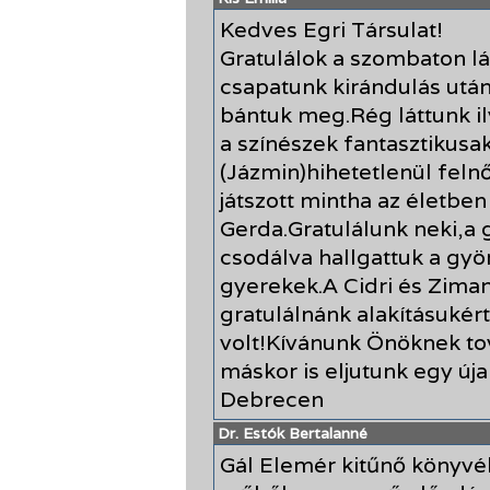
Kedves Egri Társulat!
Gratulálok a szombaton lá
csapatunk kirándulás után
bántuk meg.Rég láttunk il
a színészek fantasztikusak
(Jázmin)hihetetlenül fel
játszott mintha az életben 
Gerda.Gratulálunk neki,a 
csodálva hallgattuk a gyö
gyerekek.A Cidri és Ziman
gratulálnánk alakításukér
volt!Kívánunk Önöknek tov
máskor is eljutunk egy új
Debrecen
Dr. Estók Bertalanné
Gál Elemér kitűnő könyvé