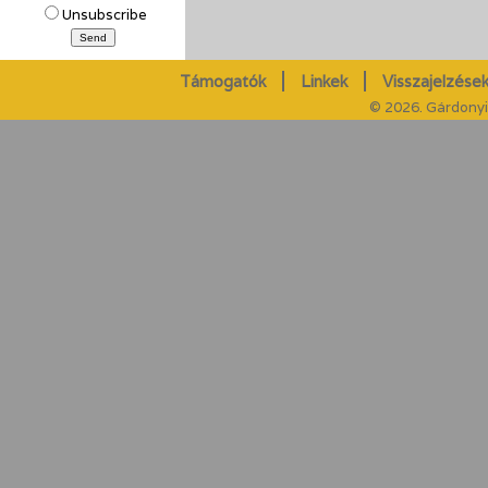
Unsubscribe
Támogatók
Linkek
Visszajelzések
© 2026. Gárdonyi