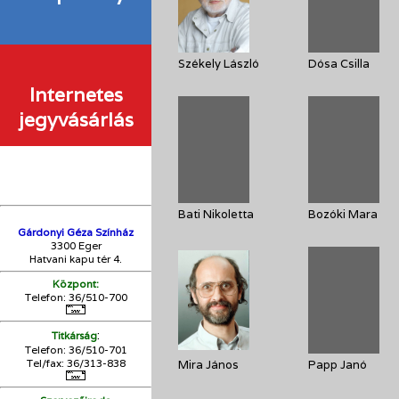
Székely László
Dósa Csilla
Internetes
jegyvásárlás
Bati Nikoletta
Bozóki Mara
Gárdonyi Géza Színház
3300 Eger
Hatvani kapu tér 4.
Központ:
Telefon: 36/510-700
:
Titkárság
Telefon: 36/510-701
Tel/fax: 36/313-838
Mira János
Papp Janó