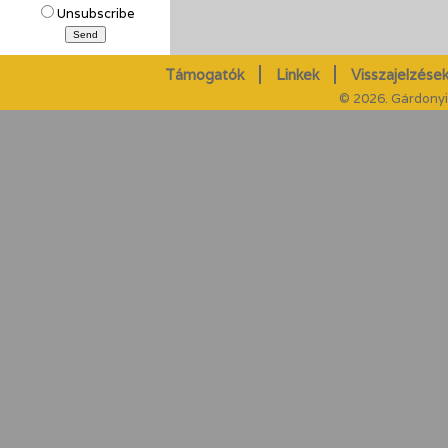
Unsubscribe
Támogatók
Linkek
Visszajelzések
© 2026. Gárdonyi