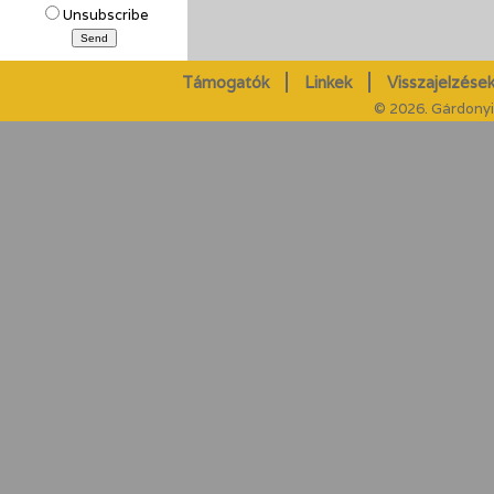
Unsubscribe
Támogatók
Linkek
Visszajelzések
© 2026. Gárdonyi