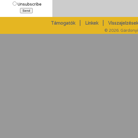
Unsubscribe
Támogatók
Linkek
Visszajelzések
© 2026. Gárdonyi