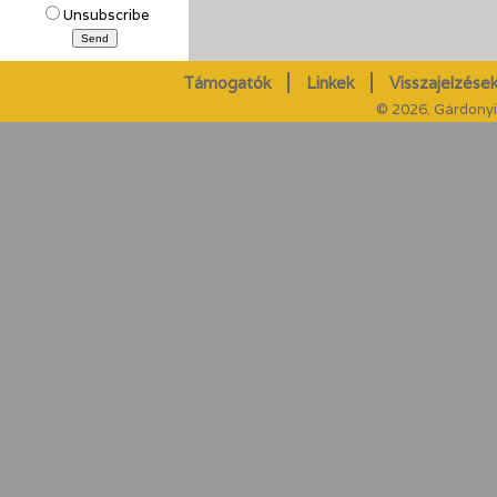
Unsubscribe
Támogatók
Linkek
Visszajelzések
© 2026. Gárdonyi